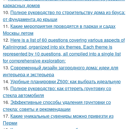
каркасных домов
10.
Полное руководство по строительству дома из бруса:
от фундамента до крыши
11.
Какие мероприятия проводятся в парках и садах
Москвы летом
12.
Here is a list of 60 questions covering various aspects of
Kaliningrad, organized into six themes. Each theme is
represented by 10 questions, all compiled into a single list
for comprehensive exploration:
13.
Современный дизайн загородного дома: идеи для
интерьера и экстерьера
14.
Удобные планировки Z500: как выбрать идеальную
15.
Полное руководство: как оттереть грунтовку со
стекла автомобиля
16.
Эффективные способы удаления грунтовки со
стекла: советы и рекомендации
17.
Какие уникальные сувениры можно привезти из
Перми