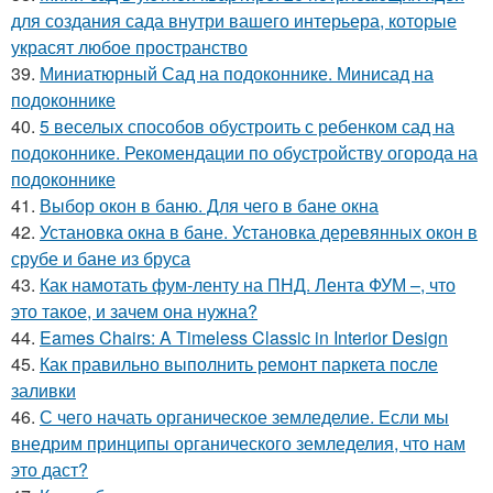
для создания сада внутри вашего интерьера, которые
украсят любое пространство
39.
Миниатюрный Сад на подоконнике. Минисад на
подоконнике
40.
5 веселых способов обустроить с ребенком сад на
подоконнике. Рекомендации по обустройству огорода на
подоконнике
41.
Выбор окон в баню. Для чего в бане окна
42.
Установка окна в бане. Установка деревянных окон в
срубе и бане из бруса
43.
Как намотать фум-ленту на ПНД. Лента ФУМ –, что
это такое, и зачем она нужна?
44.
Eames Chairs: A Timeless Classic in Interior Design
45.
Как правильно выполнить ремонт паркета после
заливки
46.
С чего начать органическое земледелие. Если мы
внедрим принципы органического земледелия, что нам
это даст?