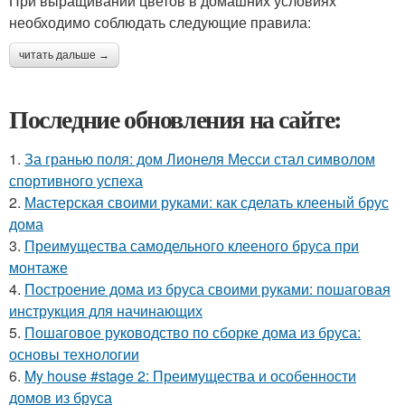
При выращивании цветов в домашних условиях
необходимо соблюдать следующие правила:
читать дальше →
Последние обновления на сайте:
1.
За гранью поля: дом Лионеля Месси стал символом
спортивного успеха
2.
Мастерская своими руками: как сделать клееный брус
дома
3.
Преимущества самодельного клееного бруса при
монтаже
4.
Построение дома из бруса своими руками: пошаговая
инструкция для начинающих
5.
Пошаговое руководство по сборке дома из бруса:
основы технологии
6.
My house #stage 2: Преимущества и особенности
домов из бруса