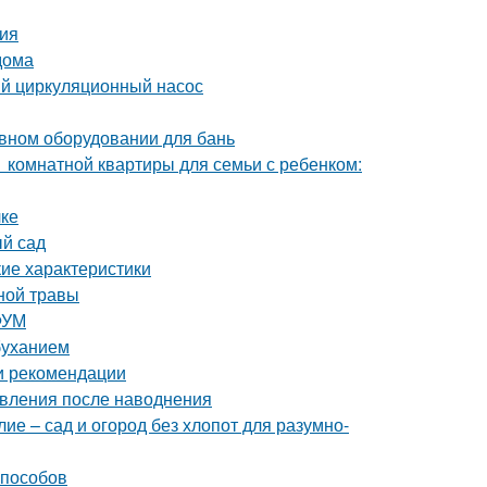
ия
дома
ый циркуляционный насос
ивном оборудовании для бань
1 комнатной квартиры для семьи с ребенком:
лке
ый сад
кие характеристики
ной травы
ФУМ
буханием
 и рекомендации
овления после наводнения
е – сад и огород без хлопот для разумно-
способов