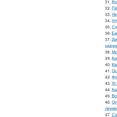
31.
Ку
32.
Пе
33.
Ув
34.
Ул
35.
Су
36.
Ба
37.
Ди
удачн
38.
Мо
39.
Ка
40.
Ка
41.
Ос
42.
Фу
43.
Ус
44.
Ка
45.
Во
46.
Ог
лени
47.
Со