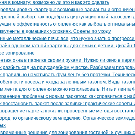
хня в комнату: возможно ли это и как это сделать
репланировка квартиры: возможные варианты и ограничен
еренный выбор: как подобрать циркуляционный насос для 
учшите эффективность отопления: как выбрать оптимальн
ккуленты в домашних условиях. Советы по уходу
нные металлические печи: все, что нужно знать о прогресс
зайн однокомнатной квартиры для семьи с детьми. Дизайн 
ое зонирование
нтаж окна в парилке своими руками. Нужно ли окно в пари
к разбить сад на приусадебном участке. Разбиваем плодов
к правильно наматывать фум-ленту без протечки. Техничес
обенности посева и ухода за ленивым газоном. Виды газон
м лента для отопления можно использовать. Нить и лента 
транение проблемы с новым паркетом: как справиться с на
к восстановить паркет после заливки: практические советы
звращение паркета к жизни: проверенные методы восстан
ород по органическому земледелию. Органическое земледели
вых
временные решения для зонирования гостиной: 8 лучших 