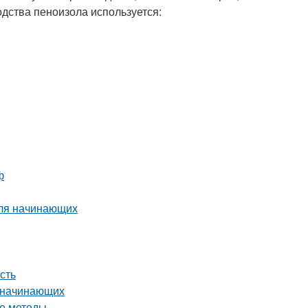
дства пеноизола используется:
ф
для начинающих
сть
я начинающих
ые методы