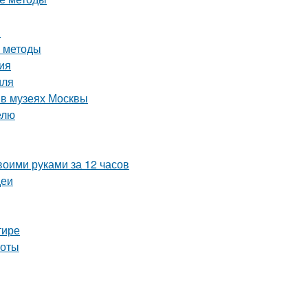
и
е методы
ция
иля
 в музеях Москвы
елю
воими руками за 12 часов
деи
тире
тоты