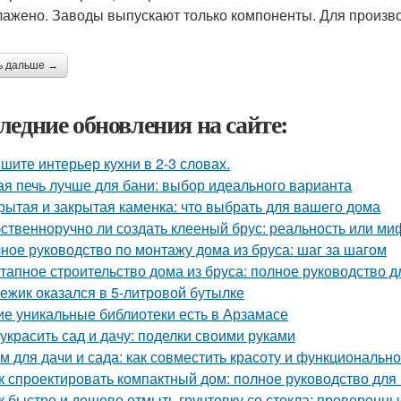
лажено. Заводы выпускают только компоненты. Для произво
ь дальше →
ледние обновления на сайте:
шите интерьер кухни в 2-3 словах.
ая печь лучше для бани: выбор идеального варианта
рытая и закрытая каменка: что выбрать для вашего дома
ственноручно ли создать клееный брус: реальность или ми
ное руководство по монтажу дома из бруса: шаг за шагом
тапное строительство дома из бруса: полное руководство 
 ежик оказался в 5-литровой бутылке
ие уникальные библиотеки есть в Арзамасе
 украсить сад и дачу: поделки своими руками
м для дачи и сада: как совместить красоту и функционально
к спроектировать компактный дом: полное руководство дл
к быстро и дешево отмыть грунтовку со стекла: проверенн