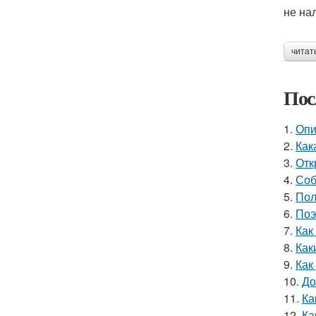
не на
читат
Пос
1.
Опи
2.
Как
3.
Отк
4.
Соб
5.
Пол
6.
Поэ
7.
Как
8.
Как
9.
Как
10.
До
11.
Ка
12.
Ка