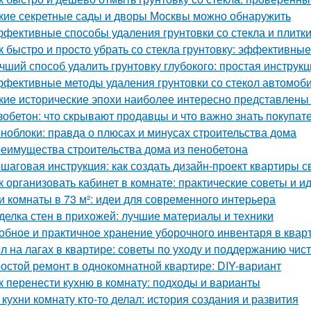
кие секретные сады и дворы Москвы можно обнаружить
фективные способы удаления грунтовки со стекла и плитк
к быстро и просто убрать со стекла грунтовку: эффективны
чший способ удалить грунтовку глубокого: простая инструк
фективные методы удаления грунтовки со стекол автомоб
кие исторические эпохи наиболее интересно представлены
зобетон: что скрывают продавцы и что важно знать покупат
ноблоки: правда о плюсах и минусах строительства дома
еимущества строительства дома из пенобетона
шаговая инструкция: как создать дизайн-проект квартиры с
к организовать кабинет в комнате: практические советы и и
и комнаты в 73 м²: идеи для современного интерьера
делка стен в прихожей: лучшие материалы и техники
обное и практичное хранение уборочного инвентаря в квар
л на лагах в квартире: советы по уходу и поддержанию чис
остой ремонт в однокомнатной квартире: DIY-вариант
к перенести кухню в комнату: подходы и варианты
 кухни комнату кто-то делал: история создания и развития