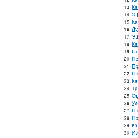
13.
Ка
14.
Эф
15.
Ка
16.
Лу
17.
Эф
18.
Ка
19.
Га
20.
Пе
21.
Пр
22.
По
23.
Ка
24.
Тр
25.
От
26.
Уд
27.
По
28.
Пр
29.
Ка
30.
Из