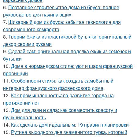
6.
Поэтапное строительство дома из бруса: полное
руководство для начинающих
7.
Шикарный дом из бруса: забытая технология для
современного комфорта
8.
Творим ёжика из пластиковой бутылки: оригинальный
декор своими руками
9.
Сделай сам: оригинальная поделка ежик из семечек и
бутылки
10.
Дома в нормандском стиле: уют и шарм французской
провинции
11.
Особенности стиля: как создать самобытный
интерьер французского фахверкового дома
12.
Как промышленностьала развитие города на
протяжении лет
13.
Дом для дачи и сада: как совместить красоту и
функциональность
14.
Как сделать дом идеальным: 19 правил планировки
15.
Рутина выходного дня знаменитого турка, который