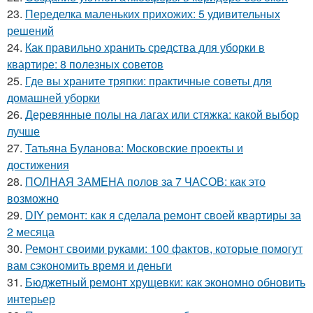
23.
Переделка маленьких прихожих: 5 удивительных
решений
24.
Как правильно хранить средства для уборки в
квартире: 8 полезных советов
25.
Где вы храните тряпки: практичные советы для
домашней уборки
26.
Деревянные полы на лагах или стяжка: какой выбор
лучше
27.
Татьяна Буланова: Московские проекты и
достижения
28.
ПОЛНАЯ ЗАМЕНА полов за 7 ЧАСОВ: как это
возможно
29.
DIY ремонт: как я сделала ремонт своей квартиры за
2 месяца
30.
Ремонт своими руками: 100 фактов, которые помогут
вам сэкономить время и деньги
31.
Бюджетный ремонт хрущевки: как экономно обновить
интерьер