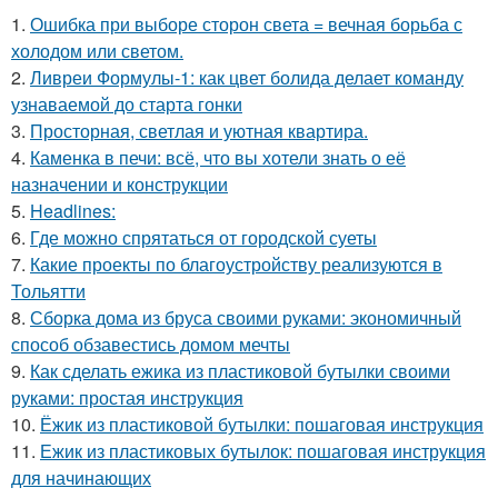
1.
Ошибка при выборе сторон света = вечная борьба с
холодом или светом.
2.
Ливреи Формулы-1: как цвет болида делает команду
узнаваемой до старта гонки
3.
Просторная, светлая и уютная квартира.
4.
Каменка в печи: всё, что вы хотели знать о её
назначении и конструкции
5.
Headlines:
6.
Где можно спрятаться от городской суеты
7.
Какие проекты по благоустройству реализуются в
Тольятти
8.
Сборка дома из бруса своими руками: экономичный
способ обзавестись домом мечты
9.
Как сделать ежика из пластиковой бутылки своими
руками: простая инструкция
10.
Ёжик из пластиковой бутылки: пошаговая инструкция
11.
Ежик из пластиковых бутылок: пошаговая инструкция
для начинающих