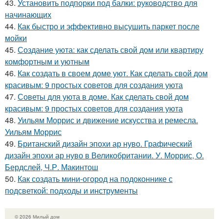
43.
Установить подпорки под балки: руководство для
начинающих
44.
Как быстро и эффективно высушить паркет после
мойки
45.
Создание уюта: как сделать свой дом или квартиру
комфортным и уютным
46.
Как создать в своем доме уют. Как сделать свой дом
красивым: 9 простых советов для создания уюта
47.
Советы для уюта в доме. Как сделать свой дом
красивым: 9 простых советов для создания уюта
48.
Уильям Моррис и движение искусства и ремесла.
Уильям Моррис
49.
Британский дизайн эпохи ар нуво. Графический
дизайн эпохи ар нуво в Великобритании. У. Моррис, О.
Бердслей, Ч.Р. Макинтош
50.
Как создать мини-огород на подоконнике с
подсветкой: подходы и инструменты
© 2026 Милый дом