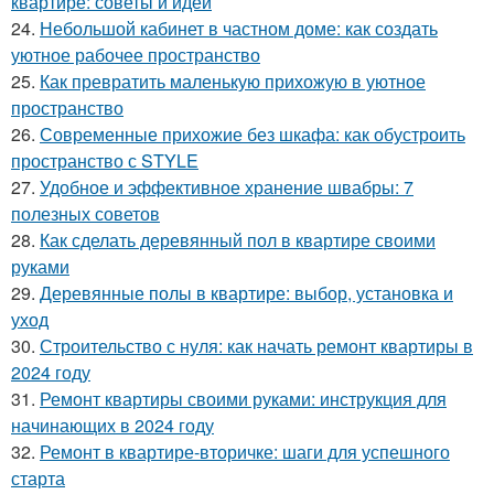
квартире: советы и идеи
24.
Небольшой кабинет в частном доме: как создать
уютное рабочее пространство
25.
Как превратить маленькую прихожую в уютное
пространство
26.
Современные прихожие без шкафа: как обустроить
пространство с STYLE
27.
Удобное и эффективное хранение швабры: 7
полезных советов
28.
Как сделать деревянный пол в квартире своими
руками
29.
Деревянные полы в квартире: выбор, установка и
уход
30.
Строительство с нуля: как начать ремонт квартиры в
2024 году
31.
Ремонт квартиры своими руками: инструкция для
начинающих в 2024 году
32.
Ремонт в квартире-вторичке: шаги для успешного
старта