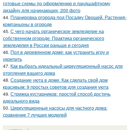
готовые схемы по оформлению и ландшафтному
дизайну для начинающих, 200 фото
44.
Планировка огорода под Посадку Овощей. Растения-
компаньоны в огороде
45.
С чего начать органическое земледелие на
собственном огороде. Практика органического
земледелия в России раньше и сегодня
46.
Пол в деревянном доме: как устранить игру и
укрепить
47.
Как выбрать идеальный циркуляционный насос для
отопления вашего дома
48.
Создание уюта в доме. Как сделать свой дом
красивым: 9 простых советов для создания уюта
49.
Стрижка кустарников: простой способ достичь
идеального вида
50.
Циркуляционные насосы для частного дома:
сравнение 7 лучших моделей