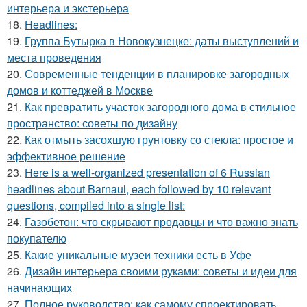
интерьера и экстерьера
18.
Headlines:
19.
Группа Бутырка в Новокузнецке: даты выступлений и
места проведения
20.
Современные тенденции в планировке загородных
домов и коттеджей в Москве
21.
Как превратить участок загородного дома в стильное
пространство: советы по дизайну
22.
Как отмыть засохшую грунтовку со стекла: простое и
эффективное решение
23.
Here is a well-organized presentation of 6 Russian
headlines about Barnaul, each followed by 10 relevant
questions, compiled into a single list:
24.
Газобетон: что скрывают продавцы и что важно знать
покупателю
25.
Какие уникальные музеи техники есть в Уфе
26.
Дизайн интерьера своими руками: советы и идеи для
начинающих
27.
Полное руководство: как самому спроектировать