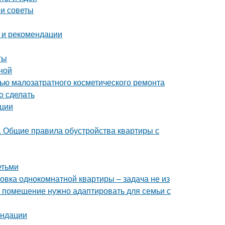
 и советы
 и рекомендации
ты
ной
щью малозатратного косметического ремонта
о сделать
ации
е. Общие правила обустройства квартиры с
етьми
овка однокомнатной квартиры – задача не из
е помещение нужно адаптировать для семьи с
ендации