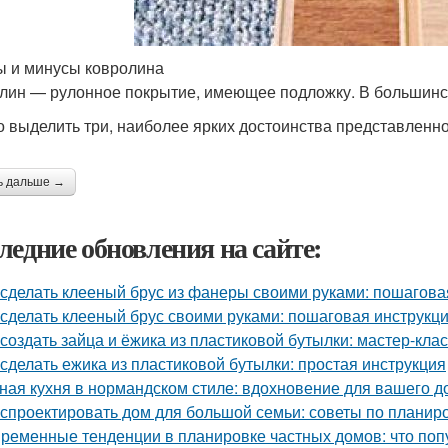
 и минусы ковролина
лин — рулонное покрытие, имеющее подложку. В большинс
 выделить три, наиболее ярких достоинства представленно
ь дальше →
ледние обновления на сайте:
 сделать клееный брус из фанеры своими руками: пошагова
 сделать клееный брус своими руками: пошаговая инструкц
 создать зайца и ёжика из пластиковой бутылки: мастер-клас
 сделать ежика из пластиковой бутылки: простая инструкция
ная кухня в нормандском стиле: вдохновение для вашего д
 спроектировать дом для большой семьи: советы по планир
ременные тенденции в планировке частных домов: что поп