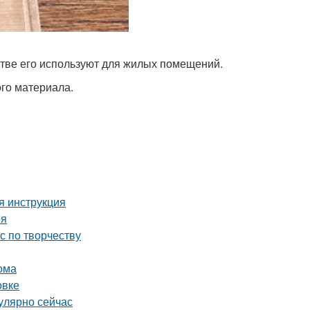
тве его используют для жилых помещений.
го материала.
я инструкция
ия
с по творчеству
ома
овке
улярно сейчас