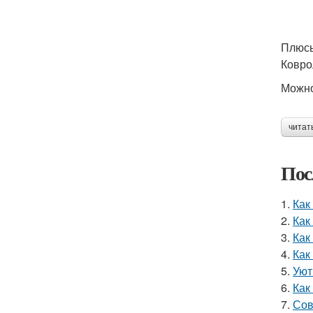
Плюсы
Ковро
Можно
читат
Пос
1.
Как
2.
Как
3.
Как
4.
Как
5.
Уют
6.
Как
7.
Сов