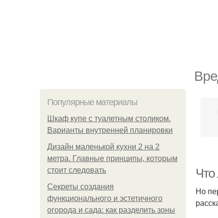
Вре
Популярные материалы
Шкаф купе с туалетным столиком.
Варианты внутренней планировки
Дизайн маленькой кухни 2 на 2
метра. Главные принципы, которым
стоит следовать
Что
Секреты создания
Но пе
функционального и эстетичного
расск
огорода и сада: как разделить зоны