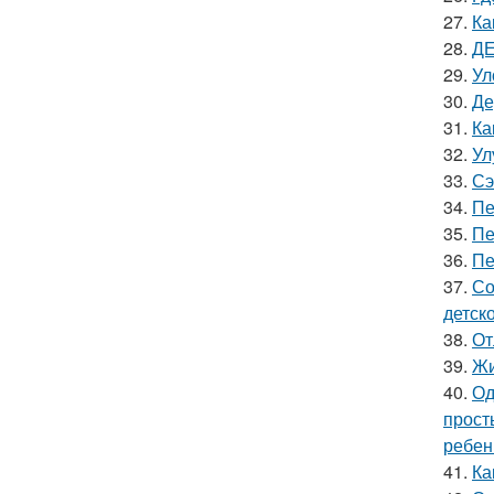
27.
Ка
28.
ДЕ
29.
Ул
30.
Де
31.
Ка
32.
Ул
33.
Сэ
34.
Пе
35.
Пе
36.
Пе
37.
Со
детск
38.
От
39.
Жи
40.
Од
прост
ребен
41.
Ка