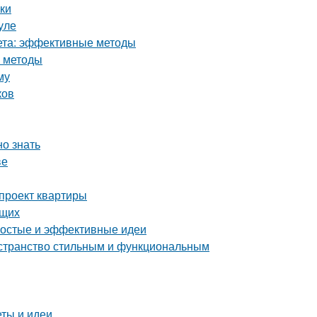
вки
уле
кета: эффективные методы
е методы
му
ков
но знать
ве
-проект квартиры
ющих
ростые и эффективные идеи
остранство стильным и функциональным
еты и идеи