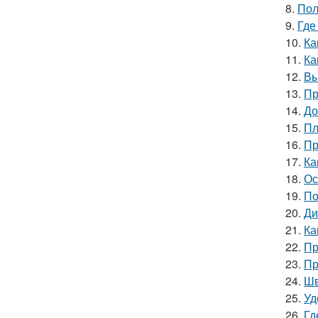
8.
Пол
9.
Где
10.
Ка
11.
Ка
12.
Вы
13.
Пр
14.
До
15.
Пл
16.
Пр
17.
Ка
18.
Ос
19.
По
20.
Ди
21.
Ка
22.
Пр
23.
Пр
24.
Шв
25.
Уд
26.
Гд