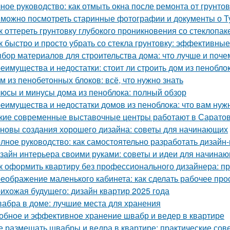
ное руководство: как отмыть окна после ремонта от грунто
 можно посмотреть старинные фотографии и документы о Т
к оттереть грунтовку глубокого проникновения со стеклопа
к быстро и просто убрать со стекла грунтовку: эффективны
бор материалов для строительства дома: что лучше и поче
еимущества и недостатки: стоит ли строить дом из пенобло
м из пенобетонных блоков: всё, что нужно знать
юсы и минусы дома из пеноблока: полный обзор
еимущества и недостатки домов из пеноблока: что вам нуж
кие современные выставочные центры работают в Сарато
новы создания хорошего дизайна: советы для начинающих
лное руководство: как самостоятельно разработать дизайн
зайн интерьера своими руками: советы и идеи для начина
к оформить квартиру без профессионального дизайнера: п
еображение маленького кабинета: как сделать рабочее пр
ихожая будущего: дизайн квартир 2025 года
абра в доме: лучшие места для хранения
обное и эффективное хранение швабр и ведер в квартире
е размещать швабры и ведра в квартире: практические сов