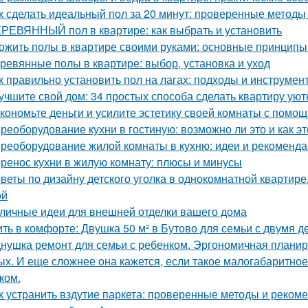
к сделать идеальный пол за 20 минут: проверенные методы
РЕВЯННЫЙ пол в квартире: как выбрать и установить
ожить полы в квартире своими руками: основные принципы
ревянные полы в квартире: выбор, установка и уход
к правильно установить пол на лагах: подходы и инструмен
учшите свой дом: 34 простых способа сделать квартиру уют
кономьте деньги и усилите эстетику своей комнаты с помо
реоборудование кухни в гостиную: возможно ли это и как эт
реоборудование жилой комнаты в кухню: идеи и рекоменд
ренос кухни в жилую комнату: плюсы и минусы
веты по дизайну детского уголка в однокомнатной квартир
ой
личные идеи для внешней отделки вашего дома
ть в комфорте: Двушка 50 м² в Бутово для семьи с двумя д
нушка ремонт для семьи с ребенком. Эргономичная планир
ых. И еще сложнее она кажется, если такое малогабаритно
ком.
к устранить вздутие паркета: проверенные методы и реком