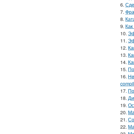
6.
Сде
7.
Фра
8.
Кат
9.
Как
10.
Эф
11.
Эф
12.
Ка
13.
Ка
14.
Ка
15.
По
16.
He
compile
17.
По
18.
Ди
19.
Ос
20.
Ма
21.
Со
22.
Ма
23.
Ма