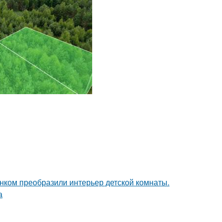
унком преобразили интерьер детской комнаты.
а