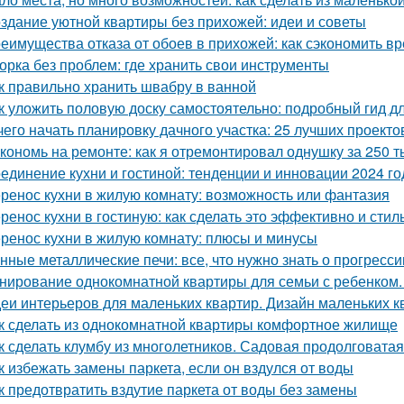
здание уютной квартиры без прихожей: идеи и советы
еимущества отказа от обоев в прихожей: как сэкономить вр
орка без проблем: где хранить свои инструменты
к правильно хранить швабру в ванной
к уложить половую доску самостоятельно: подробный гид 
чего начать планировку дачного участка: 25 лучших проекто
кономь на ремонте: как я отремонтировал однушку за 250 т
единение кухни и гостиной: тенденции и инновации 2024 го
ренос кухни в жилую комнату: возможность или фантазия
ренос кухни в гостиную: как сделать это эффективно и стил
ренос кухни в жилую комнату: плюсы и минусы
нные металлические печи: все, что нужно знать о прогресс
нирование однокомнатной квартиры для семьи с ребенком
еи интерьеров для маленьких квартир. Дизайн маленьких кв
к сделать из однокомнатной квартиры комфортное жилище
к сделать клумбу из многолетников. Садовая продолговата
к избежать замены паркета, если он вздулся от воды
к предотвратить вздутие паркета от воды без замены