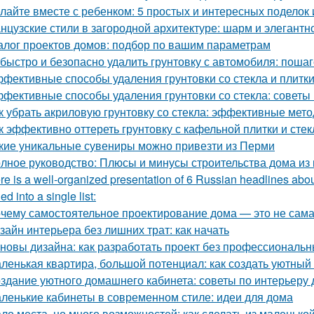
лайте вместе с ребенком: 5 простых и интересных поделок 
нцузские стили в загородной архитектуре: шарм и элегантн
алог проектов домов: подбор по вашим параметрам
 быстро и безопасно удалить грунтовку с автомобиля: поша
фективные способы удаления грунтовки со стекла и плитк
фективные способы удаления грунтовки со стекла: советы
к убрать акриловую грунтовку со стекла: эффективные мет
к эффективно оттереть грунтовку с кафельной плитки и сте
кие уникальные сувениры можно привезти из Перми
лное руководство: Плюсы и минусы строительства дома из
re is a well-organized presentation of 6 Russian headlines abou
d into a single list:
чему самостоятельное проектирование дома — это не сам
зайн интерьера без лишних трат: как начать
новы дизайна: как разработать проект без профессиональ
ленькая квартира, большой потенциал: как создать уютный
здание уютного домашнего кабинета: советы по интерьеру 
ленькие кабинеты в современном стиле: идеи для дома
ло места, но много возможностей: как сделать из маленьк