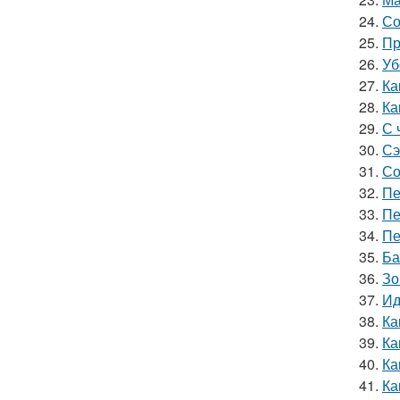
24.
Со
25.
Пр
26.
Уб
27.
Ка
28.
Ка
29.
С 
30.
Сэ
31.
Со
32.
Пе
33.
Пе
34.
Пе
35.
Ба
36.
Зо
37.
Ид
38.
Ка
39.
Ка
40.
Ка
41.
Ка