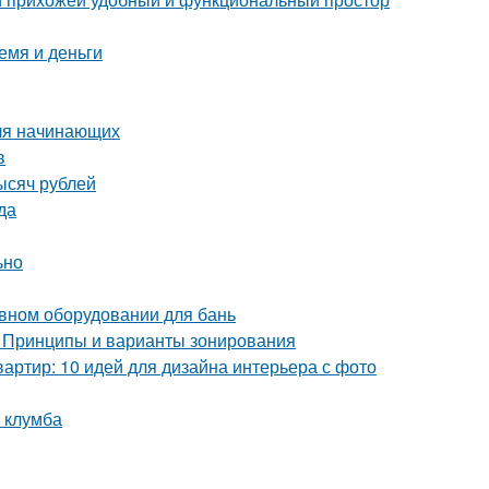
емя и деньги
для начинающих
в
ысяч рублей
да
ьно
ивном оборудовании для бань
. Принципы и варианты зонирования
артир: 10 идей для дизайна интерьера с фото
я клумба