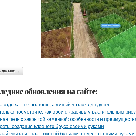
ь дальше →
ледние обновления на сайте:
а отдыха - не роcкошь, а умный уголок для души.
только посмотрите, как обои с красивым растительным рис
ная печь с закрытой каменкой: особенности и преимуществ
реты создания клееного бруса своими руками
лай ёжика из пластиковой бутылки: поделка своими руками