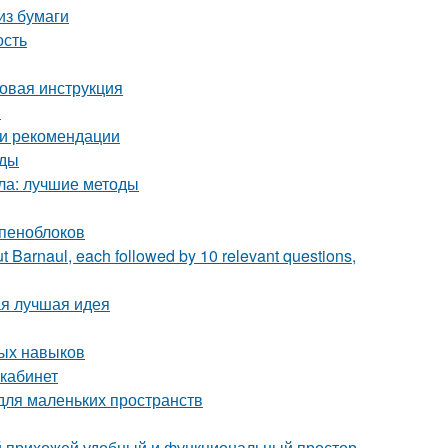
из бумаги
ость
говая инструкция
и
 и рекомендации
оды
кла: лучшие методы
 пеноблоков
t Barnaul, each followed by 10 relevant questions,
ая лучшая идея
ных навыков
 кабинет
для маленьких пространств
ой прихожей удобный и функциональный простор