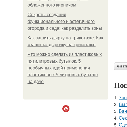
обложенного кирпичом
Секреты создания
функционального и эстетичного
огорода и сада: как разделить зоны
Как зашить дырку на трикотаже. Как
«зашить» дырочку на трикотаже
Что можно сделать из пластиковых
пятилитровых бутылок. 5
читат
необычных идей применения
пластиковых 5 литровых бутылок
на даче
Пос
1.
Зон
2.
Вы 
3.
Бан
4.
Сек
5.
Сде