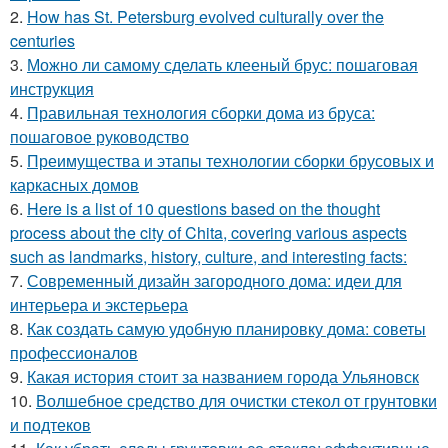
2.
How has St. Petersburg evolved culturally over the
centuries
3.
Можно ли самому сделать клееный брус: пошаговая
инструкция
4.
Правильная технология сборки дома из бруса:
пошаговое руководство
5.
Преимущества и этапы технологии сборки брусовых и
каркасных домов
6.
Here is a list of 10 questions based on the thought
process about the city of Chita, covering various aspects
such as landmarks, history, culture, and interesting facts:
7.
Современный дизайн загородного дома: идеи для
интерьера и экстерьера
8.
Как создать самую удобную планировку дома: советы
профессионалов
9.
Какая история стоит за названием города Ульяновск
10.
Волшебное средство для очистки стекол от грунтовки
и подтеков