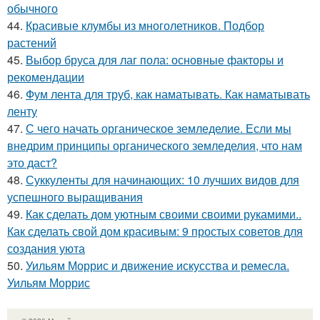
обычного
44.
Красивые клумбы из многолетников. Подбор
растений
45.
Выбор бруса для лаг пола: основные факторы и
рекомендации
46.
Фум лента для труб, как наматывать. Как наматывать
ленту
47.
С чего начать органическое земледелие. Если мы
внедрим принципы органического земледелия, что нам
это даст?
48.
Суккуленты для начинающих: 10 лучших видов для
успешного выращивания
49.
Как сделать дом уютным своими своими рукамими..
Как сделать свой дом красивым: 9 простых советов для
создания уюта
50.
Уильям Моррис и движение искусства и ремесла.
Уильям Моррис