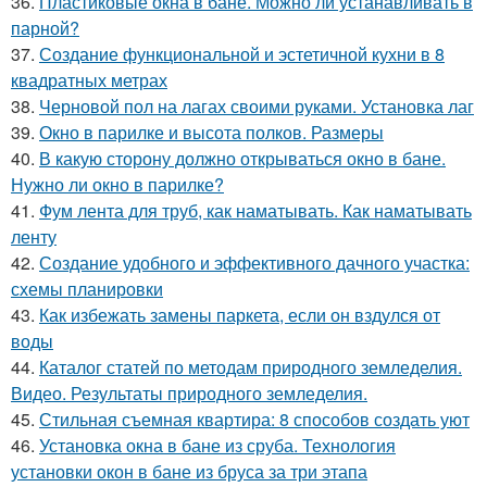
36.
Пластиковые окна в бане. Можно ли устанавливать в
парной?
37.
Создание функциональной и эстетичной кухни в 8
квадратных метрах
38.
Черновой пол на лагах своими руками. Установка лаг
39.
Окно в парилке и высота полков. Размеры
40.
В какую сторону должно открываться окно в бане.
Нужно ли окно в парилке?
41.
Фум лента для труб, как наматывать. Как наматывать
ленту
42.
Создание удобного и эффективного дачного участка:
схемы планировки
43.
Как избежать замены паркета, если он вздулся от
воды
44.
Каталог статей по методам природного земледелия.
Видео. Результаты природного земледелия.
45.
Стильная съемная квартира: 8 способов создать уют
46.
Установка окна в бане из сруба. Технология
установки окон в бане из бруса за три этапа