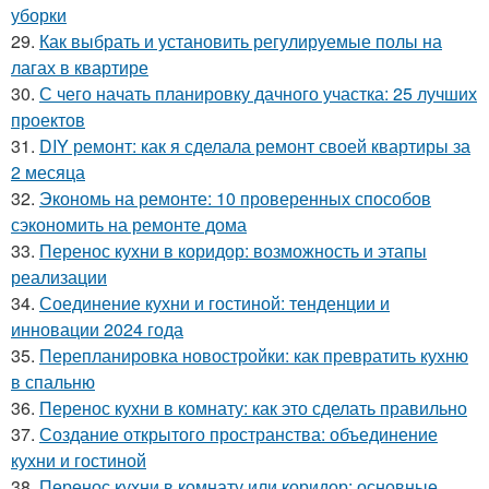
уборки
29.
Как выбрать и установить регулируемые полы на
лагах в квартире
30.
С чего начать планировку дачного участка: 25 лучших
проектов
31.
DIY ремонт: как я сделала ремонт своей квартиры за
2 месяца
32.
Экономь на ремонте: 10 проверенных способов
сэкономить на ремонте дома
33.
Перенос кухни в коридор: возможность и этапы
реализации
34.
Соединение кухни и гостиной: тенденции и
инновации 2024 года
35.
Перепланировка новостройки: как превратить кухню
в спальню
36.
Перенос кухни в комнату: как это сделать правильно
37.
Создание открытого пространства: объединение
кухни и гостиной
38.
Перенос кухни в комнату или коридор: основные