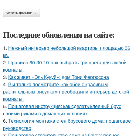
читать дальше →
Последние обновления на сайте:
1.
Нежный интерьер небольшой квартиры площадью 36
кв.
2.
Правило 60-30-10: как выбрать три цвета для любой
комнаты.
3.
Как живет «Эль Кукуй»: дом Тони Фергюсона
4.
Вы только посмотрите, как обои с красивым
растительным рисунком преобразили интерьер детской
комнаты.
5.
Пошаговая инструкция: как сделать клееный брус
своими руками в домашних условиях
6.
Технология монтажа стен брусового дома: пошаговое
руководство
7.
Пошаговое строительство дома из бруса: полное