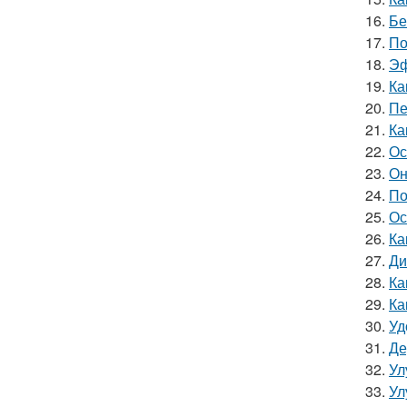
16.
Бе
17.
По
18.
Эф
19.
Ка
20.
Пе
21.
Ка
22.
Ос
23.
Он
24.
По
25.
Ос
26.
Ка
27.
Ди
28.
Ка
29.
Ка
30.
Уд
31.
Де
32.
Ул
33.
Ул