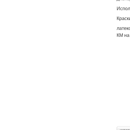
Испол
Краск
латек
КМ на