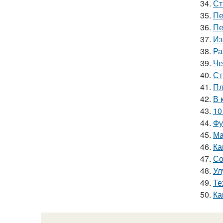
34.
Ст
35.
Пе
36.
Пе
37.
Из
38.
Ра
39.
Че
40.
Ст
41.
Пл
42.
В 
43.
10
44.
Фу
45.
Ма
46.
Ка
47.
Со
48.
Ул
49.
Те
50.
Ка