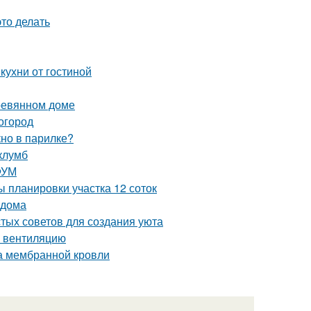
это делать
кухни от гостиной
еревянном доме
 огород
кно в парилке?
клумб
ФУМ
 планировки участка 12 соток
 дома
стых советов для создания уюта
ь вентиляцию
а мембранной кровли