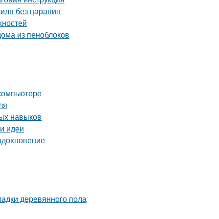
биля без царапин
хностей
ома из пеноблоков
 компьютере
ля
ных навыков
 и идеи
 вдохновение
ладки деревянного пола