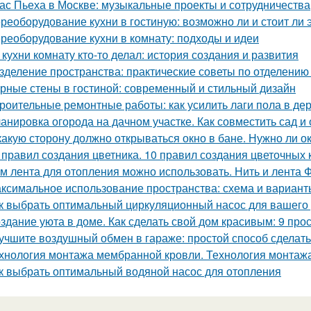
ас Пьеха в Москве: музыкальные проекты и сотрудничества
реоборудование кухни в гостиную: возможно ли и стоит ли 
реоборудование кухни в комнату: подходы и идеи
 кухни комнату кто-то делал: история создания и развития
зделение пространства: практические советы по отделению 
рные стены в гостиной: современный и стильный дизайн
роительные ремонтные работы: как усилить лаги пола в д
анировка огорода на дачном участке. Как совместить сад и
какую сторону должно открываться окно в бане. Нужно ли о
 правил создания цветника. 10 правил создания цветочных 
м лента для отопления можно использовать. Нить и лента 
ксимальное использование пространства: схема и варианты
к выбрать оптимальный циркуляционный насос для вашего
здание уюта в доме. Как сделать свой дом красивым: 9 про
учшите воздушный обмен в гараже: простой способ сделат
хнология монтажа мембранной кровли. Технология монтаж
к выбрать оптимальный водяной насос для отопления