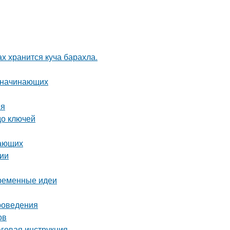
ах хранится куча барахла.
я начинающих
ия
до ключей
нающих
сии
временные идеи
проведения
ов
аговая инструкция