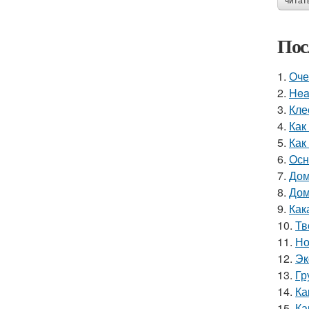
читат
Пос
1.
Оче
2.
Hea
3.
Кле
4.
Как
5.
Как
6.
Осн
7.
Дом
8.
Дом
9.
Как
10.
Тв
11.
Но
12.
Эк
13.
Гр
14.
Ка
15.
Ка