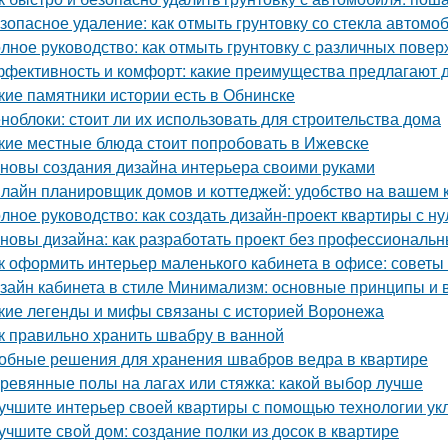
зопасное удаление: как отмыть грунтовку со стекла автомо
лное руководство: как отмыть грунтовку с различных повер
фективность и комфорт: какие преимущества предлагают д
кие памятники истории есть в Обнинске
ноблоки: стоит ли их использовать для строительства дома
кие местные блюда стоит попробовать в Ижевске
новы создания дизайна интерьера своими руками
лайн планировщик домов и коттеджей: удобство на вашем
лное руководство: как создать дизайн-проект квартиры с ну
новы дизайна: как разработать проект без профессиональ
к оформить интерьер маленького кабинета в офисе: советы
зайн кабинета в стиле Минимализм: основные принципы и
кие легенды и мифы связаны с историей Воронежа
к правильно хранить швабру в ванной
обные решения для хранения швабров ведра в квартире
ревянные полы на лагах или стяжка: какой выбор лучше
учшите интерьер своей квартиры с помощью технологии ук
учшите свой дом: создание полки из досок в квартире