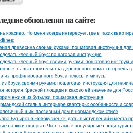
ь дальше →
ледние обновления на сайте:
нь красиво. Но меня всегда интересует, где в таких квартир
dlines:
еная древесина своими руками: пошаговая инструкция дл
 сделать клееный брус: пошаговая инструкция
 сделать клееный брус своими руками: пошаговая инструкц
овные этапы строительства деревянного дома: от проекта 
а из профилированного бруса: плюсы и минусы
 из бруса своими руками: пошаговая инструкция для начи
ая история Красной площади и каково её значение для Рос
орим ежика из бутылки: пошаговая инструкция
рмандский стиль в интерьере квартиры: особенности и со
ологичный шик: пассивный дом в нормандском стиле
уппа Бутырка в Новокузнецке: даты выступлений и места 
кие парки и скверы в Чите самые популярные среди турист
к быстро и безопасно удалить грунтовку с автомобиля: пош