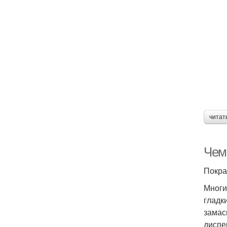
читат
Чем
Покра
Многи
гладк
замас
диспе