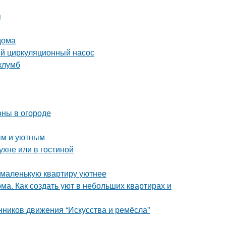
я
дома
ый циркуляционный насос
клумб
оны в огороде
ым и уютным
ухне или в гостиной
ь маленькую квартиру уютнее
ма. Как создать уют в небольших квартирах и
нников движения “Искусства и ремёсла”