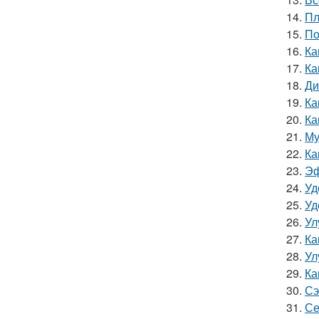
14.
Пл
15.
По
16.
Ка
17.
Ка
18.
Ди
19.
Ка
20.
Ка
21.
Му
22.
Ка
23.
Эф
24.
Уд
25.
Уд
26.
Ул
27.
Ка
28.
Ул
29.
Ка
30.
Сэ
31.
Се