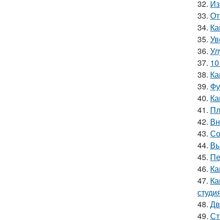
32.
Из
33.
От
34.
Ка
35.
Ув
36.
Ул
37.
10
38.
Ка
39.
Фу
40.
Ка
41.
Пл
42.
Вн
43.
Со
44.
Вы
45.
Пе
46.
Ка
47.
Ка
студи
48.
Дв
49.
Ст