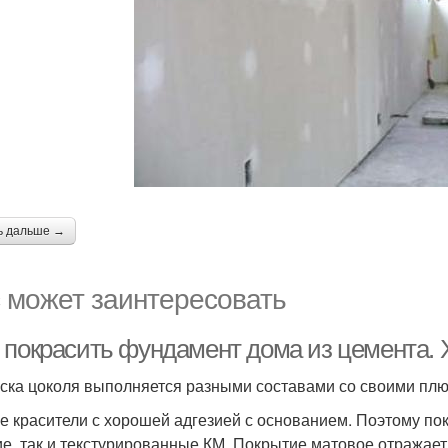
ь дальше →
 может заинтересовать
 покрасить фундамент дома из цемента.
ска цоколя выполняется разными составами со своими плю
е красители с хорошей адгезией с основанием. Поэтому по
ие, так и текстурированные КМ. Покрытие матовое отражает