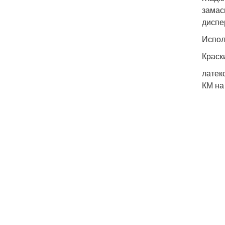
замас
диспе
Испол
Краск
латек
КМ на