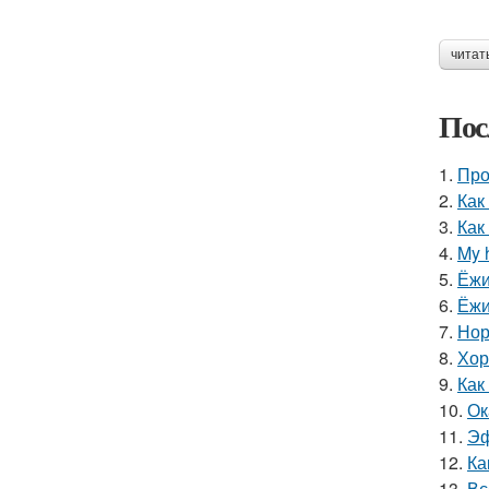
читат
Пос
1.
Про
2.
Как
3.
Как
4.
My 
5.
Ёжи
6.
Ёжи
7.
Нор
8.
Хор
9.
Как
10.
Ок
11.
Эф
12.
Ка
13.
Вс