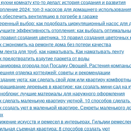
 кухни комнату кто-то делал: история создания и развития
опление 2024: топ-3 насосов для домашнего использовани
к обеспечить вентиляцию в погребе в гараже
еренный выбор: как подобрать циркуляционный насос для 
учшите эффективность отопления: как выбрать оптимальн
 правил создания цветника. 10 правил создания цветочных 
к сэкономить на ремонте дома без потери качества
м лента для труб, как наматывать. Как наматывать ленту
к предотвратить вздутие паркета от воды
анировка огорода под Посадку Овощей. Растения-компань
ешняя отделка коттеджей: советы и рекомендации
здание уюта: как сделать свой дом или квартиру комфортн
ращивание деревьев в квартире: как создать мини-сад на к
ноблоки: лучшие материалы для наружного оформления
к сделать маленькую квартиру уютной. 10 способов сделат
к создать уют в маленькой квартире. Секреты маленького до
ях
ижение искусств и ремесел в интерьерах. Гильдии ремесле
ильная съемная квартира: 8 способов создать уют