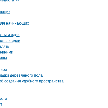
нающих
 для начинающих
веты и идеи
веты и идеи
влять
ревними
ципы
тире
ладки деревянного пола
об создания удобного пространства
рого
ут