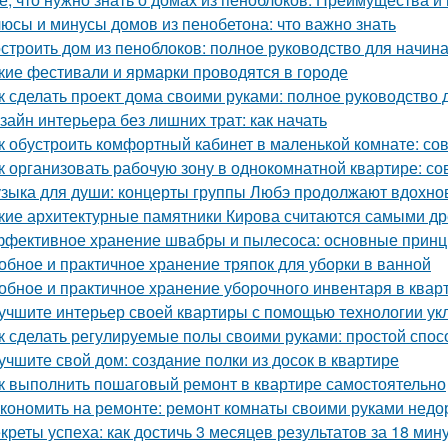
юсы и минусы домов из пенобетона: что важно знать
строить дом из пеноблоков: полное руководство для начи
кие фестивали и ярмарки проводятся в городе
к сделать проект дома своими руками: полное руководство
зайн интерьера без лишних трат: как начать
к обустроить комфортный кабинет в маленькой комнате: со
к организовать рабочую зону в однокомнатной квартире: со
зыка для души: концерты группы Любэ продолжают вдохно
кие архитектурные памятники Кирова считаются самыми д
фективное хранение швабры и пылесоса: основные прин
обное и практичное хранение тряпок для уборки в ванной
обное и практичное хранение уборочного инвентаря в квар
учшите интерьер своей квартиры с помощью технологии ук
к сделать регулируемые полы своими руками: простой спос
учшите свой дом: создание полки из досок в квартире
к выполнить пошаговый ремонт в квартире самостоятельно
кономить на ремонте: ремонт комнаты своими руками недо
креты успеха: как достичь 3 месяцев результатов за 18 мин