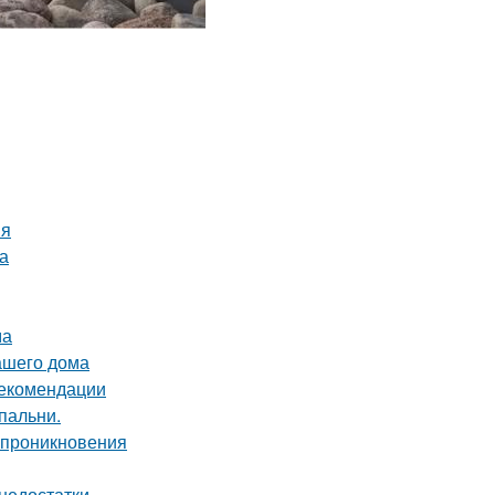
ия
а
ма
ашего дома
 рекомендации
пальни.
о проникновения
 недостатки