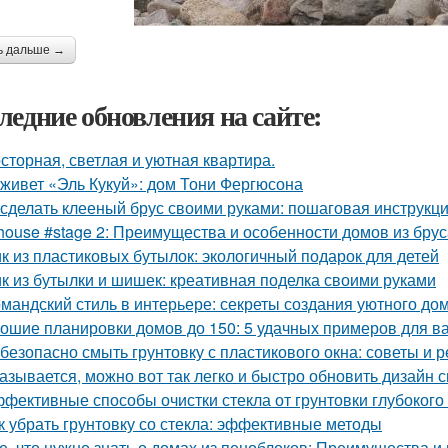
ь дальше →
ледние обновления на сайте:
сторная, светлая и уютная квартира.
 живет «Эль Кукуй»: дом Тони Фергюсона
 сделать клееный брус своими руками: пошаговая инструкц
house #stage 2: Преимущества и особенности домов из брус
к из пластиковых бутылок: экологичный подарок для детей
к из бутылки и шишек: креативная поделка своими руками
мандский стиль в интерьере: секреты создания уютного до
ошие планировки домов до 150: 5 удачных примеров для в
 безопасно смыть грунтовку с пластикового окна: советы и
азывается, можно вот так легко и быстро обновить дизайн с
фективные способы очистки стекла от грунтовки глубоког
к убрать грунтовку со стекла: эффективные методы
е, что нужно знать о домах из пеноблоков: Преимущества и