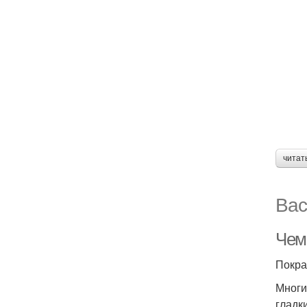
читат
Вас
Чем
Покра
Многи
гладк