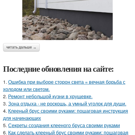
читать дальше →
Последние обновления на сайте:
1.
Ошибка при выборе сторон света = вечная борьба с
холодом или светом.
2.
Ремонт небольшой кузни в хрущевке.
3.
Зона отдыха - не роcкошь, а умный уголок для души.
4.
Клееный брус своими руками: пошаговая инструкция
для начинающих
5.
Секреты создания клееного бруса своими руками
6.
Как сделать клееный брус своими руками: пошаговая