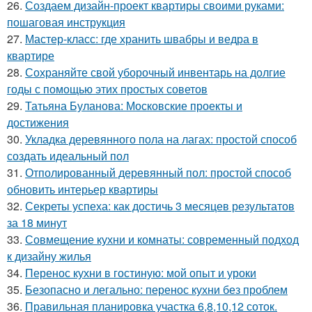
26.
Создаем дизайн-проект квартиры своими руками:
пошаговая инструкция
27.
Мастер-класс: где хранить швабры и ведра в
квартире
28.
Сохраняйте свой уборочный инвентарь на долгие
годы с помощью этих простых советов
29.
Татьяна Буланова: Московские проекты и
достижения
30.
Укладка деревянного пола на лагах: простой способ
создать идеальный пол
31.
Отполированный деревянный пол: простой способ
обновить интерьер квартиры
32.
Секреты успеха: как достичь 3 месяцев результатов
за 18 минут
33.
Совмещение кухни и комнаты: современный подход
к дизайну жилья
34.
Перенос кухни в гостиную: мой опыт и уроки
35.
Безопасно и легально: перенос кухни без проблем
36.
Правильная планировка участка 6,8,10,12 соток.