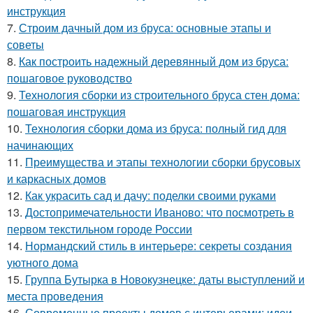
инструкция
7.
Строим дачный дом из бруса: основные этапы и
советы
8.
Как построить надежный деревянный дом из бруса:
пошаговое руководство
9.
Технология сборки из строительного бруса стен дома:
пошаговая инструкция
10.
Технология сборки дома из бруса: полный гид для
начинающих
11.
Преимущества и этапы технологии сборки брусовых
и каркасных домов
12.
Как украсить сад и дачу: поделки своими руками
13.
Достопримечательности Иваново: что посмотреть в
первом текстильном городе России
14.
Нормандский стиль в интерьере: секреты создания
уютного дома
15.
Группа Бутырка в Новокузнецке: даты выступлений и
места проведения
16.
Современные проекты домов с интерьерами: идеи