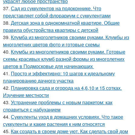
украсят любое пространство
37.
Сад из суккулентов на подоконнике. Что
представляет собой флорариум с суккулентами
38.
Детская зона в однокомнатной квартире. Общие
правила обустройства квартиры с детской
39.
Клумба из многолетников своими руками. Клумбы из
многолетних цветов фото и готовые схемы
40.
Клумбы из многолетников своими руками. Готовые
схемы красивых клумб разной формы из многолетних
цветов в Подмосковье для начинающих
41.
Просто и эффективно: 10 шагов к идеальному
планированию дачного участка
42.
Планировка сада и огорода на 4,6,10 и 15 сотках.
Изучение местности
43.
Устранение проблемы с новым паркетом: как
справиться с набуханием
44.
Суккуленты уход в домашних условиях. Что такое
суккуленты и какие растения к ним относятся
45.
Как создать в своем доме уют. Как сделать свой дом