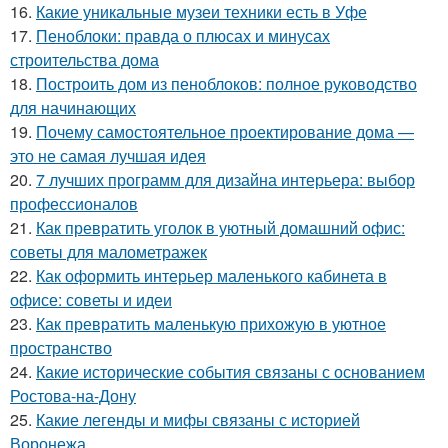
16.
Какие уникальные музеи техники есть в Уфе
17.
Пеноблоки: правда о плюсах и минусах
строительства дома
18.
Построить дом из пеноблоков: полное руководство
для начинающих
19.
Почему самостоятельное проектирование дома —
это не самая лучшая идея
20.
7 лучших программ для дизайна интерьера: выбор
профессионалов
21.
Как превратить уголок в уютный домашний офис:
советы для малометражек
22.
Как оформить интерьер маленького кабинета в
офисе: советы и идеи
23.
Как превратить маленькую прихожую в уютное
пространство
24.
Какие исторические события связаны с основанием
Ростова-на-Дону
25.
Какие легенды и мифы связаны с историей
Воронежа