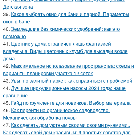
Детская зона
39.
Какое выбрать окно для бани и парной. Параметры
окон в бане
40.
Земледелие без химических удобрений: как это
возможно
41.
Цветник у дома ограничен лишь фантазией
владельца. Виды цветочных клумб для высадки возле
дома
42.
Максимальное использование пространства: схема и
варианты планировки участка 12 соток
43.
Увы, но залитый паркет: как справиться с проблемой
44.
Лучшие циркуляционные насосы 2024 года: наше
сравнение
45.
Гайд по фум-ленте для новичков. Выбор материала
46.
Как перейти на органическое садоводство.
Механическая обработка почвы
47.
Как сделать дом уютным своими своими рукамими..
Как сделать свой дом красивым: 9 простых советов для