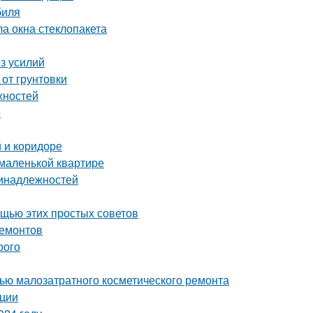
биля
ла окна стеклопакета
ез усилий
 от грунтовки
хностей
о
 и коридоре
 маленькой квартире
ринадлежностей
ощью этих простых советов
ремонтов
рого
щью малозатратного косметического ремонта
ации