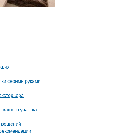
ющих
лки своими руками
экстерьера
я вашего участка
х решений
и рекомендации