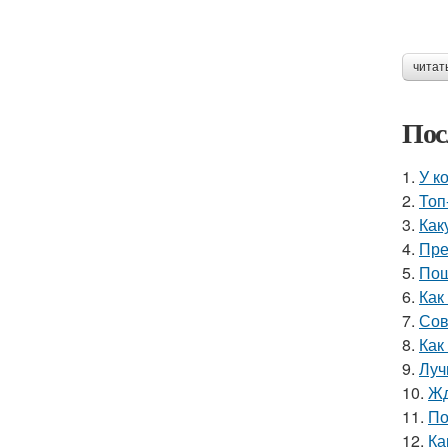
читат
Пос
1.
У к
2.
Топ
3.
Как
4.
Пре
5.
Пош
6.
Как
7.
Сов
8.
Как
9.
Луч
10.
Жд
11.
По
12.
Ка