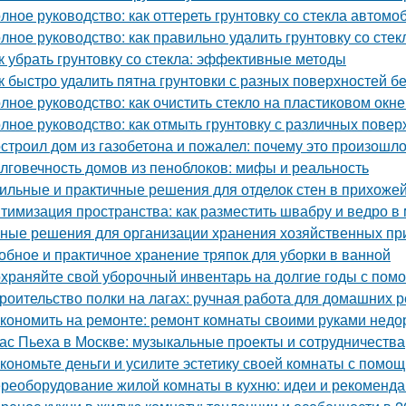
лное руководство: как оттереть грунтовку со стекла автомо
лное руководство: как правильно удалить грунтовку со стек
к убрать грунтовку со стекла: эффективные методы
к быстро удалить пятна грунтовки с разных поверхностей б
лное руководство: как очистить стекло на пластиковом окне
лное руководство: как отмыть грунтовку с различных повер
строил дом из газобетона и пожалел: почему это произошл
лговечность домов из пеноблоков: мифы и реальность
ильные и практичные решения для отделок стен в прихожей
тимизация пространства: как разместить швабру и ведро в
ные решения для организации хранения хозяйственных п
обное и практичное хранение тряпок для уборки в ванной
храняйте свой уборочный инвентарь на долгие годы с пом
роительство полки на лагах: ручная работа для домашних 
кономить на ремонте: ремонт комнаты своими руками недо
ас Пьеха в Москве: музыкальные проекты и сотрудничества
кономьте деньги и усилите эстетику своей комнаты с помо
реоборудование жилой комнаты в кухню: идеи и рекоменд