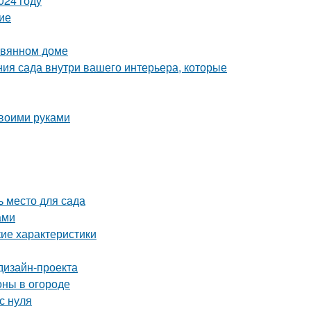
024 году
ие
евянном доме
ния сада внутри вашего интерьера, которые
своими руками
ь место для сада
ами
кие характеристики
дизайн-проекта
оны в огороде
с нуля