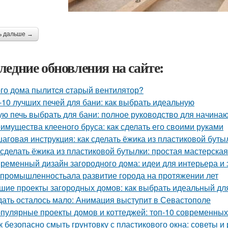
ь дальше →
ледние обновления на сайте:
ого дома пылитcя cтарый вентилятор?
-10 лучших печей для бани: как выбрать идеальную
ую печь выбрать для бани: полное руководство для начина
имущества клееного бруса: как сделать его своими руками
аговая инструкция: как сделать ёжика из пластиковой буты
 сделать ёжика из пластиковой бутылки: простая мастерская
ременный дизайн загородного дома: идеи для интерьера и 
 промышленностьала развитие города на протяжении лет
шие проекты загородных домов: как выбрать идеальный дл
ать осталось мало: Анимация выступит в Севастополе
пулярные проекты домов и коттеджей: топ-10 современны
к безопасно смыть грунтовку с пластикового окна: советы 