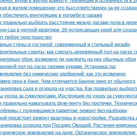
ренос кухни в жилую комнату: тенденции и особенности в 2
хня в жилом помещении: кто был ответственен за ее создан
к обеспечить вентиляцию в погребе в гараже
к правильно выбрать расстояние между лагами пола в дер
ни-сад в уютной квартире. 26 потрясающих идей для созда
ят любое пространство
рные стены в гостиной: современный и стильный дизайн
роительные советы: как сделать деревянный пол на лагах 
ниловые обои: возможно ли наклеить на них обычные обои
рновой пол на лагах своими руками. Установка лаг
мледелие без химических удобрений: как это возможно
змер окна в бане. Чем отличается банное окно от обычного
анировка сада и огорода на участка. Как правильно выбрат
ы ухода за суккулентами. Инструкция по уходу за суккулент
к правильно наматывать фум-ленту без протечки. Техничес
облемы с поднявшимся паркетом: ремонт без разборки
кой предстоит ремонт квартиры в новостройке. Разработка 
анировка огорода под Посадку Овощей. Растения-компань
ганическое земледелие на даче. Органическое земледелие 