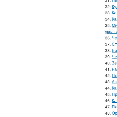
31.
Пе
32.
Ку
33.
Ка
34.
Ка
35.
Ми
украс
36.
Че
37.
Ст
38.
Ви
39.
Че
40.
Зе
41.
Ра
42.
Пл
43.
Аз
44.
Ка
45.
Пр
46.
Ка
47.
Пл
48.
Ор