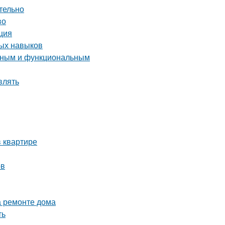
тельно
во
ция
ных навыков
енным и функциональным
влять
 квартире
ов
а ремонте дома
ть