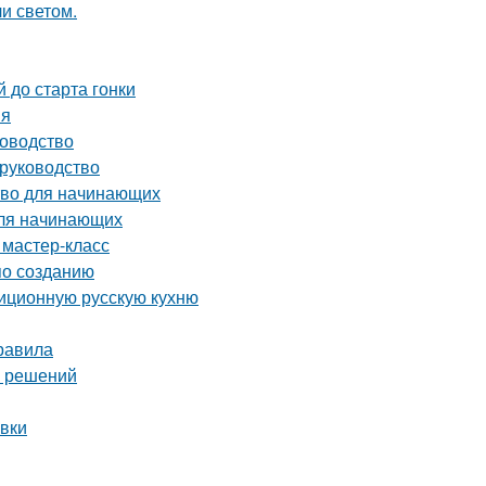
и светом.
 до старта гонки
ия
ководство
 руководство
тво для начинающих
для начинающих
 мастер-класс
по созданию
диционную русскую кухню
равила
х решений
овки