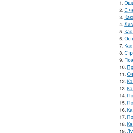
1.
Оши
2.
С ч
3.
Как
4.
Лив
5.
Как
6.
Осн
7.
Как
8.
Стр
9.
Поэ
10.
Пр
11.
Оч
12.
Ка
13.
Ка
14.
По
15.
По
16.
Ка
17.
По
18.
Ка
19.
Лу