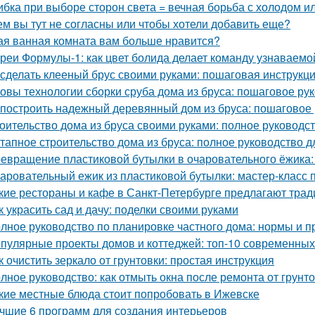
бка при выборе сторон света = вечная борьба с холодом ил
ем вы тут не согласны или чтобы хотели добавить еще?
ая ванная комната вам больше нравится?
реи Формулы-1: как цвет болида делает команду узнаваемой
 сделать клееный брус своими руками: пошаговая инструкц
овы технологии сборки сруба дома из бруса: пошаговое ру
 построить надежный деревянный дом из бруса: пошаговое
оительство дома из бруса своими руками: полное руководс
тапное строительство дома из бруса: полное руководство 
евращение пластиковой бутылки в очаровательного ёжика:
аровательный ежик из пластиковой бутылки: мастер-класс 
кие рестораны и кафе в Санкт-Петербурге предлагают тра
к украсить сад и дачу: поделки своими руками
лное руководство по планировке частного дома: нормы и п
пулярные проекты домов и коттеджей: топ-10 современны
к очистить зеркало от грунтовки: простая инструкция
лное руководство: как отмыть окна после ремонта от грунт
кие местные блюда стоит попробовать в Ижевске
чшие 6 программ для создания интерьеров