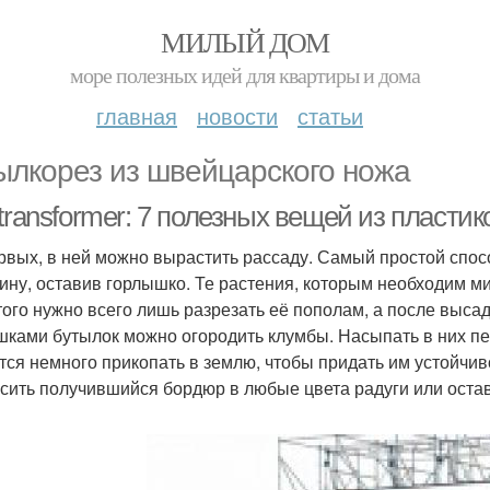
МИЛЫЙ ДОМ
море полезных идей для квартиры и дома
главная
новости
статьи
ылкорез из швейцарского ножа
transformer: 7 полезных вещей из пласти
рвых, в ней можно вырастить рассаду. Самый простой спосо
ину, оставив горлышко. Те растения, которым необходим ми
того нужно всего лишь разрезать её пополам, а после выса
ками бутылок можно огородить клумбы. Насыпать в них пес
тся немного прикопать в землю, чтобы придать им устойчиво
сить получившийся бордюр в любые цвета радуги или остави