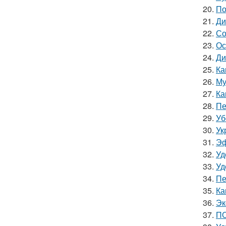
20.
По
21.
Ди
22.
Со
23.
Ос
24.
Ди
25.
Ка
26.
Му
27.
Ка
28.
Пе
29.
Уб
30.
Ук
31.
Эф
32.
Уд
33.
Уд
34.
Пе
35.
Ка
36.
Эк
37.
ПО