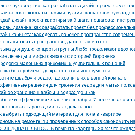
лное руководство: как разработать дизайн-проект самостоя
зайн-проект комнаты своими руками: пошаговое руководст
здай дизайн проект квартиры за 3 шага: пошаговая инструк
новы дизайна: как разработать проект без профессиональ
зайн кабинета: как сделать рабочее пространство соврем
к организовать пространство, даже если его нет
зыка для души: концерты группы Любэ продолжают вдохно
кие легенды и мифы связаны с историей Воронежа
ределка маленьких прихожих: 5 удивительных решений
орка без проблем: где хранить свои инструменты
ротите швабру и ведро: где хранить их в ванной комнате
фективные решения для хранения ведра для мытья пола в
обное хранение швабры и ведра: где и как
обное и эффективное хранение швабры: 7 полезных совет
рестройка старого дома: как сделать пол
к выбрать подходящий материал для пола в квартире
ономь на ремонте: 10 проверенных способов сэкономить н
СЛЕДОВАТЕЛЬНОСТЬ ремонта квартиры 2024: что ожида