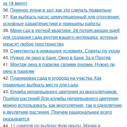
за 18 минут
36.
Перенос кухни в зал: как это сделать правильно
37.
Как выбрать насос циркуляционный для отопления:
основные характеристики и принципы работы
38.
Мини-сад в уютной квартире. 26 потрясающих идей
для создания сада внутри вашего интерьера, которые
украсят любое пространство
39.
Суккуленты в домашних условиях. Советы по уходу
40.
Нужно ли окно в бане. Окно в бане За и Против
41.
Монтаж окна в парилке своими руками. Нужно ли
окно в парилке
42.
Планировка сада и огорода на участка. Как
правильно выбрать место для сада
43.
Клумба непрерывного цветения из многолетников.
Подбор растений Для клумбы непрерывного цветения
можно использовать, как многолетние, так и однолетние,
и двулетние растения. Причем рациональнее всего
оказывается
44.
11 советов по выбору фум-ленты. Марки и