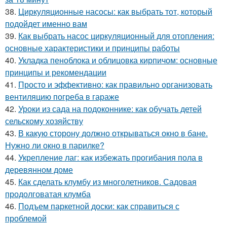
38.
Циркуляционные насосы: как выбрать тот, который
подойдет именно вам
39.
Как выбрать насос циркуляционный для отопления:
основные характеристики и принципы работы
40.
Укладка пеноблока и облицовка кирпичом: основные
принципы и рекомендации
41.
Просто и эффективно: как правильно организовать
вентиляцию погреба в гараже
42.
Уроки из сада на подоконнике: как обучать детей
сельскому хозяйству
43.
В какую сторону должно открываться окно в бане.
Нужно ли окно в парилке?
44.
Укрепление лаг: как избежать прогибания пола в
деревянном доме
45.
Как сделать клумбу из многолетников. Садовая
продолговатая клумба
46.
Подъем паркетной доски: как справиться с
проблемой