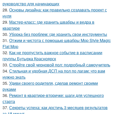
руководство для начинающих
28.
Основы дизайна: как правильно создавать проект с
нуля
29.
Мастер-класс: где хранить швабры и ведра в
квартире
30.
Уборка без проблем: где хранить свои инструменты
31.
Отжим и чистота с помощью швабры Mop Style Magic
Flat Mop
32.
Как не пропустить важное событие в расписании
группы Бутырка Красноярск
33.
Стройте свой черновой пол: подробный самоучитель
34.
Стильная и удобная ДСП на пол по лагам: что вам
нужно знать
35.
Удиви своего родителя, сделав ремонт своими
руками
36.
Ремонт в квартире-вторичке: шаги для успешного
старта
37.
Секреты успеха: как достичь 3 месяцев результатов
за 18 минут