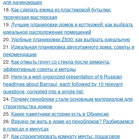
для начинающих
18.
Как сделать ежика из пластиковой бутылки:
творческая мастерская
19.
Лучшие планировки домов и коттеджей: как выбрать
идеальное расположение помещений
20.
Удобные планировки Z500: как выбрать идеальную
21.
Идеальная планировка двухэтажного дома: советы и
рекомендации
22.
Как отмыть грунт со стекла после ремонта:
эффективные советы и методы
23.
Here is a well-organized presentation of 6 Russian
headlines about Barnaul, each followed by 10 relevant
questions, compiled into a single list:
24.
Почему пеноблоки стали основным материалом для
строительства домов
25.
Какие памятники истории есть в Обнинске
26.
Вредно ли жить в доме из пеноблоков? Разбираемся
в плюсах и минусах
27.
Как спроектировать комнату мечты: пошаговое