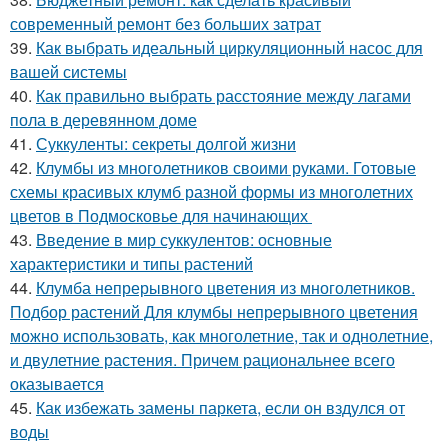
современный ремонт без больших затрат
39.
Как выбрать идеальный циркуляционный насос для
вашей системы
40.
Как правильно выбрать расстояние между лагами
пола в деревянном доме
41.
Суккуленты: секреты долгой жизни
42.
Клумбы из многолетников своими руками. Готовые
схемы красивых клумб разной формы из многолетних
цветов в Подмосковье для начинающих
43.
Введение в мир суккулентов: основные
характеристики и типы растений
44.
Клумба непрерывного цветения из многолетников.
Подбор растений Для клумбы непрерывного цветения
можно использовать, как многолетние, так и однолетние,
и двулетние растения. Причем рациональнее всего
оказывается
45.
Как избежать замены паркета, если он вздулся от
воды