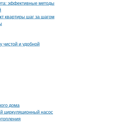
кета: эффективные методы
й
кт квартиры шаг за шагом
ы
у чистой и удобной
ного дома
ый циркуляционный насос
отопления