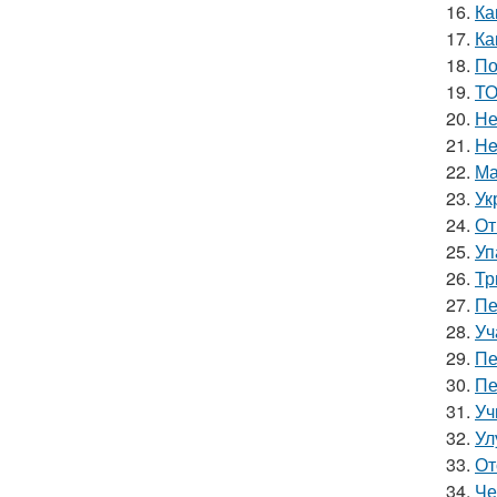
16.
Ка
17.
Ка
18.
По
19.
ТО
20.
Не
21.
He
22.
Ма
23.
Ук
24.
От
25.
Уп
26.
Тр
27.
Пе
28.
Уч
29.
Пе
30.
Пе
31.
Уч
32.
Ул
33.
От
34.
Че