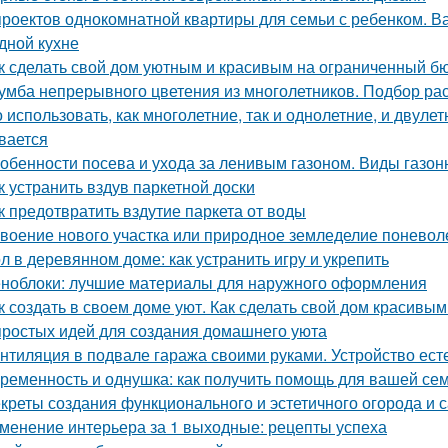
проектов однокомнатной квартиры для семьи с ребенком. Ва
дной кухне
к сделать свой дом уютным и красивым на ограниченный б
умба непрерывного цветения из многолетников. Подбор ра
 использовать, как многолетние, так и однолетние, и двуле
вается
обенности посева и ухода за ленивым газоном. Виды газон
к устранить вздув паркетной доски
к предотвратить вздутие паркета от воды
воение нового участка или природное земледелие поневоле.
л в деревянном доме: как устранить игру и укрепить
ноблоки: лучшие материалы для наружного оформления
к создать в своем доме уют. Как сделать свой дом красивым
простых идей для создания домашнего уюта
нтиляция в подвале гаража своими руками. Устройство ес
ременность и однушка: как получить помощь для вашей се
креты создания функционального и эстетичного огорода и с
менение интерьера за 1 выходные: рецепты успеха