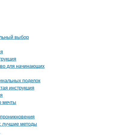
ильный выбор
ия
трукция
тво для начинающих
гинальных поделок
стая инструкция
ая
о мечты
о проникновения
а: лучшие методы
и