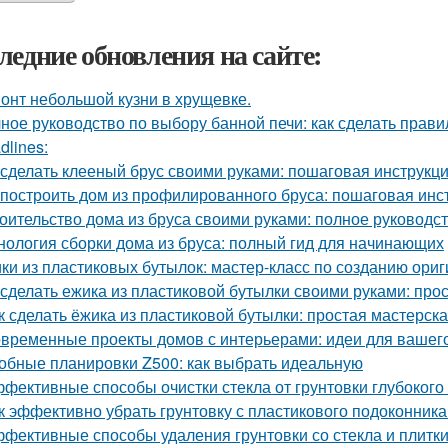
ледние обновления на сайте:
онт небольшой кузни в хрущевке.
ное руководство по выбору банной печи: как сделать прав
dlines:
 сделать клееный брус своими руками: пошаговая инструкц
 построить дом из профилированного бруса: пошаговая инс
оительство дома из бруса своими руками: полное руководс
нология сборки дома из бруса: полный гид для начинающих
ки из пластиковых бутылок: мастер-класс по созданию ори
 сделать ежика из пластиковой бутылки своими руками: про
к сделать ёжика из пластиковой бутылки: простая мастерск
временные проекты домов с интерьерами: идеи для вашег
обные планировки Z500: как выбрать идеальную
фективные способы очистки стекла от грунтовки глубоког
к эффективно убрать грунтовку с пластикового подоконник
фективные способы удаления грунтовки со стекла и плитк