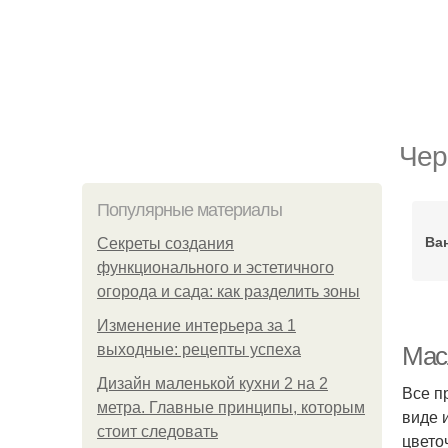
Чер
Популярные материалы
Ва
Секреты создания
функционального и эстетичного
огорода и сада: как разделить зоны
Изменение интерьера за 1
выходные: рецепты успеха
Мас
Дизайн маленькой кухни 2 на 2
Все п
метра. Главные принципы, которым
виде 
стоит следовать
цвето