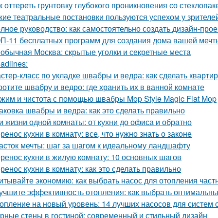
к оттереть грунтовку глубокого проникновения со стеклопа
кие театральные постановки пользуются успехом у зрителе
лное руководство: как самостоятельно создать дизайн-прое
П-11 бесплатных программ для создания дома вашей мечт
обычная Москва: скрытые уголки и секретные места
adlines:
стер-класс по укладке швабры и ведра: как сделать квартир
ротите швабру и ведро: где хранить их в ванной комнате
жим и чистота с помощью швабры Mop Style Magic Flat Mop
аковка швабры и ведра: как это сделать правильно
и жизни одной комнаты: от кухни до офиса и обратно
ренос кухни в комнату: все, что нужно знать о законе
асток мечты: шаг за шагом к идеальному ландшафту
ренос кухни в жилую комнату: 10 основных шагов
ренос кухни в комнату: как это сделать правильно
итывайте экономию: как выбрать насос для отопления част
учшите эффективность отопления: как выбрать оптимальн
опление на новый уровень: 14 лучших насосов для систем 
рные стены в гостиной: современный и стильный дизайн