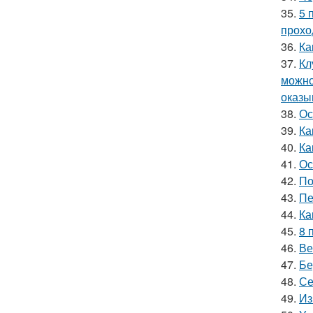
35.
5 
прохо
36.
Ка
37.
Кл
можно
оказы
38.
Ос
39.
Ка
40.
Ка
41.
Ос
42.
По
43.
Пе
44.
Ка
45.
8 
46.
Ве
47.
Бе
48.
Се
49.
Из