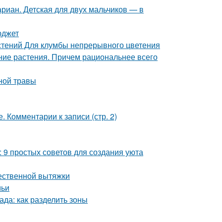
риан. Детская для двух мальчиков — в
юджет
стений Для клумбы непрерывного цветения
тние растения. Причем рациональнее всего
ной травы
 Комментарии к записи (стр. 2)
: 9 простых советов для создания уюта
тественной вытяжки
мьи
ада: как разделить зоны