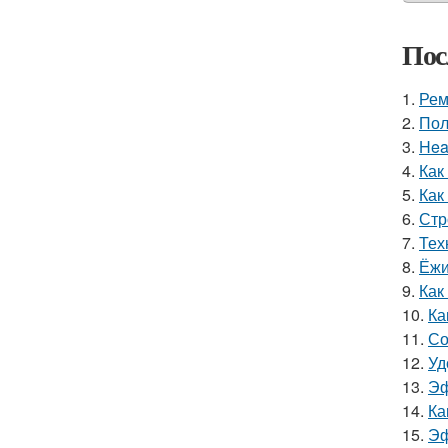
Пос
1.
Рем
2.
Пол
3.
Hea
4.
Как
5.
Как
6.
Стр
7.
Тех
8.
Ёжи
9.
Как
10.
Ка
11.
Со
12.
Уд
13.
Эф
14.
Ка
15.
Эф