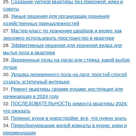
25.
Создание уютной квартиры без прихожей: идеи и
советы
26.
Умные решения для организации хранения
хозяйственных принадлежностей
27.
Мастер-класс по хранению швабров и ведер: как
экономно использовать пространство в квартире
28.
Эффективные решения для хранения ведра для
мытья пола в квартире
29.
Деревянные полы на лагах или стяжка: какой выбор
лучше
30.
Укладка деревянного пола на лаги: простой способ
создать эстетичный интерьер
31.
Ремонт квартиры своими руками: инструкция для
начинающих в 2024 году
32.
ПОСЛЕДОВАТЕЛЬНОСТЬ ремонта квартиры 2024:
что ожидать
33.
Перенос кухни в новостройке: все, что нужно знать
34.
Переоборудование жилой комнаты в кухню: идеи и
рекомендации