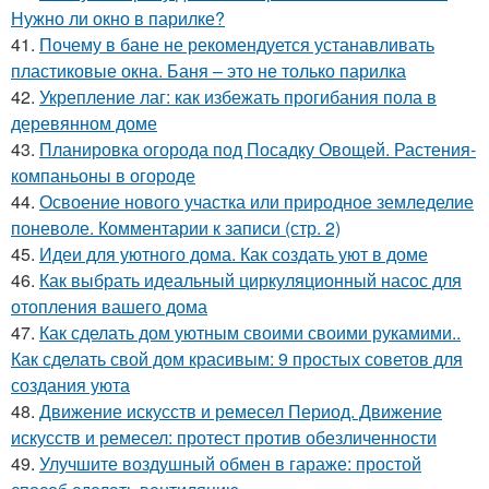
Нужно ли окно в парилке?
41.
Почему в бане не рекомендуется устанавливать
пластиковые окна. Баня – это не только парилка
42.
Укрепление лаг: как избежать прогибания пола в
деревянном доме
43.
Планировка огорода под Посадку Овощей. Растения-
компаньоны в огороде
44.
Освоение нового участка или природное земледелие
поневоле. Комментарии к записи (стр. 2)
45.
Идеи для уютного дома. Как создать уют в доме
46.
Как выбрать идеальный циркуляционный насос для
отопления вашего дома
47.
Как сделать дом уютным своими своими рукамими..
Как сделать свой дом красивым: 9 простых советов для
создания уюта
48.
Движение искусств и ремесел Период. Движение
искусств и ремесел: протест против обезличенности
49.
Улучшите воздушный обмен в гараже: простой