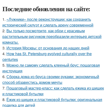
Последние обновления на сайте:
1.
«Лужники» после реконструкции: как сохранить
исторический силуэт и сделать арену современной
2.
Вы только посмотрите, как обои с красивым
растительным рисунком преобразили интерьер детской
комнаты.
3.
История Москвы: от основания до наших дней
4.
How has St. Petersburg evolved culturally over the
centuries
5.
Можно ли самому сделать клееный брус: пошаговая
инструкция
6.
Сборка дома из бруса своими руками: экономичный
способ обзавестись домом мечты
7.
Пошаговый мастер-класс: как сделать ежика из шишек
и пластиковой бутылки
8.
Ёжик из шишек и пластиковой бутылки: оригинальная
поделка для детей