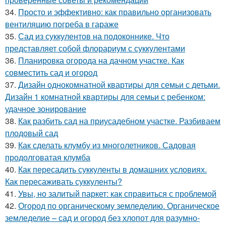
34.
Просто и эффективно: как правильно организовать
вентиляцию погреба в гараже
35.
Сад из суккулентов на подоконнике. Что
представляет собой флорариум с суккулентами
36.
Планировка огорода на дачном участке. Как
совместить сад и огород
37.
Дизайн однокомнатной квартиры для семьи с детьми.
Дизайн 1 комнатной квартиры для семьи с ребенком:
удачное зонирование
38.
Как разбить сад на приусадебном участке. Разбиваем
плодовый сад
39.
Как сделать клумбу из многолетников. Садовая
продолговатая клумба
40.
Как пересадить суккуленты в домашних условиях.
Как пересаживать суккуленты?
41.
Увы, но залитый паркет: как справиться с проблемой
42.
Огород по органическому земледелию. Органическое
земледелие – сад и огород без хлопот для разумно-