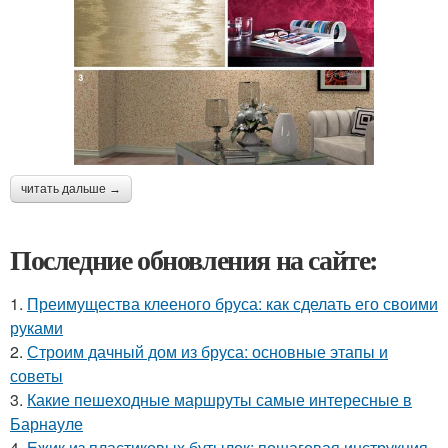
читать дальше →
Последние обновления на сайте:
1.
Преимущества клееного бруса: как сделать его своими
руками
2.
Строим дачный дом из бруса: основные этапы и
советы
3.
Какие пешеходные маршруты самые интересные в
Барнауле
4.
Ежик из пластиковых бутылок: пошаговая инструкция