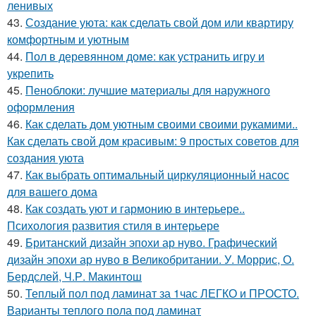
ленивых
43.
Создание уюта: как сделать свой дом или квартиру
комфортным и уютным
44.
Пол в деревянном доме: как устранить игру и
укрепить
45.
Пеноблоки: лучшие материалы для наружного
оформления
46.
Как сделать дом уютным своими своими рукамими..
Как сделать свой дом красивым: 9 простых советов для
создания уюта
47.
Как выбрать оптимальный циркуляционный насос
для вашего дома
48.
Как создать уют и гармонию в интерьере..
Психология развития стиля в интерьере
49.
Британский дизайн эпохи ар нуво. Графический
дизайн эпохи ар нуво в Великобритании. У. Моррис, О.
Бердслей, Ч.Р. Макинтош
50.
Теплый пол под ламинат за 1час ЛЕГКО и ПРОСТО.
Варианты теплого пола под ламинат