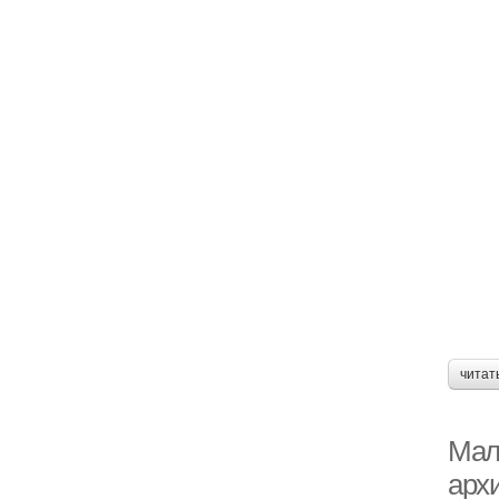
читат
Мал
арх