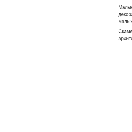
Малые
декор
малых
Скаме
архит