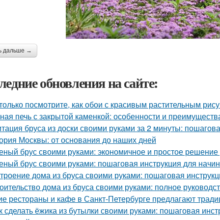
ь дальше →
ледние обновления на сайте:
только посмотрите, как обои с красивым растительным рис
ная печь с закрытой каменкой: особенности и преимуществ
тация бруса из доски своими руками за 2 минуты: пошагов
ория Москвы: от основания до наших дней
еный брус своими руками: экономичное и простое решение
еный брус своими руками: пошаговая инструкция для нач
троение дома из бруса своими руками: пошаговая инструк
оительство дома из бруса своими руками: полное руководс
ие рестораны и кафе в Санкт-Петербурге предлагают трад
к сделать ёжика из бутылки своими руками: пошаговая инст