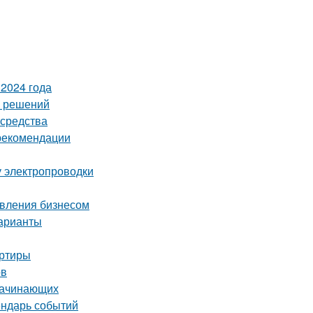
2024 года
х решений
 средства
 рекомендации
у электропроводки
авления бизнесом
варианты
артиры
ов
 начинающих
ендарь событий