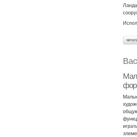
Ландш
соору
Испол
читат
Вас
Мал
фо
Малые
худож
общую
функц
играт
элеме