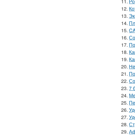
11.
Ро
12.
Ко
13.
Эк
14.
Пл
15.
CA
16.
Со
17.
По
18.
Ка
19.
Ка
20.
Не
21.
По
22.
Со
23.
7 
24.
Ме
25.
Пе
26.
Уд
27.
Уд
28.
Ст
29.
Аф