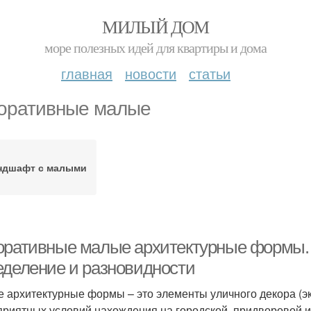
МИЛЫЙ ДОМ
море полезных идей для квартиры и дома
главная
новости
статьи
оративные малые
ндшафт с малыми
оративные малые архитектурные формы.
еделение и разновидности
 архитектурные формы – это элементы уличного декора (эк
приятных условий нахождения на городской, придворовой и