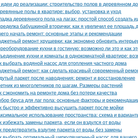
 идеи до реализации: строительство полов в деревянном д
ревянные полы в квартире: выбор, установка и уход
ладка деревянного пола на лагах: простой способ создать 
ределка бабушкиной вторички: как я увеличил ее площадь до
чего начать ремонт: основные этапы и рекомендации
джетный ремонт хрущевки: как экономно обновить интерье
реоборудование кухни в гостиную: возможно ли это и как эт
ъединение кухни и комнаты в однокомнатной квартире: воз
к выбрать водяной насос для отопления частного дома
джетный ремонт: как сделать красивый современный ремон
дутый паркет после наводнения: ремонт и восстановление
етник из многолетников по шагам. Размеры растений
к сэкономить на ремонте дома без потери качества
бор бруса для лаг пола: основные факторы и рекомендаци
к быстро и эффективно высушить паркет после мойки
ксимальное использование пространства: схема и варианты
к избежать замены паркета, если он вздулся от воды
к предотвратить вздутие паркета от воды без замены
к выбрать оптимальный циркуляционный насос для вашего