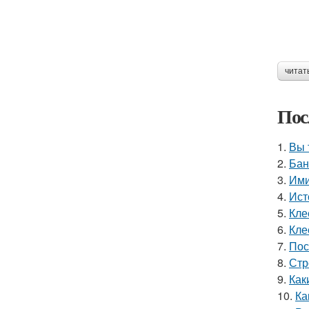
читат
Пос
1.
Вы 
2.
Бан
3.
Ими
4.
Ист
5.
Кле
6.
Кле
7.
Пос
8.
Стр
9.
Как
10.
Ка