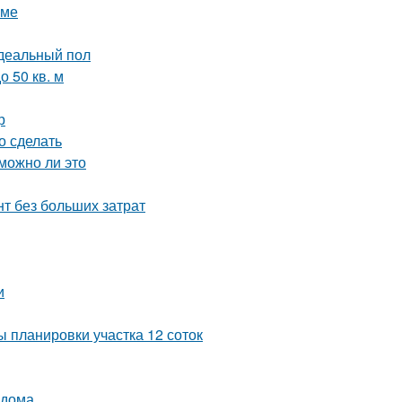
оме
идеальный пол
 50 кв. м
р
о сделать
можно ли это
т без больших затрат
и
 планировки участка 12 соток
 дома