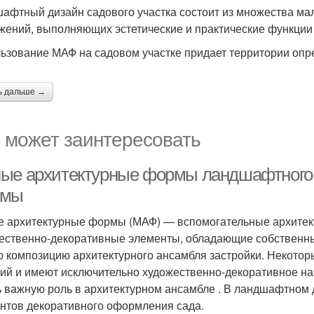
афтный дизайн садового участка состоит из множества ма
жений, выполняющих эстетические и практические функции
ьзование МАФ на садовом участке придает территории опр
ь дальше →
 может заинтересовать
ые архитектурные формы ландшафтного 
рмы
 архитектурные формы (МАФ) — вспомогательные архитек
ественно-декоративные элементы, обладающие собствен
 композицию архитектурного ансамбля застройки. Некотор
ий и имеют исключительно художественно-декоративное н
ь важную роль в архитектурном ансамбле . В ландшафтном
нтов декоративного оформления сада.