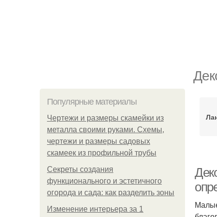
Дек
Популярные материалы
Ла
Чертежи и размеры скамейки из
металла своими руками. Схемы,
чертежи и размеры садовых
скамеек из профильной трубы
Секреты создания
Дек
функционального и эстетичного
опр
огорода и сада: как разделить зоны
Малые
Изменение интерьера за 1
благо