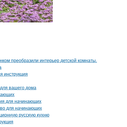
унком преобразили интерьер детской комнаты.
а
ая инструкция
 для вашего дома
инающих
ция для начинающих
тво для начинающих
иционную русскую кухню
рукция