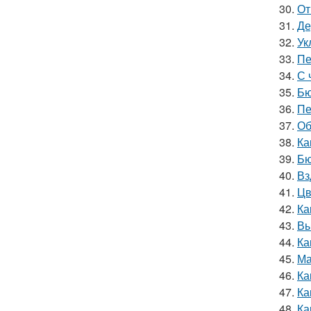
30.
От
31.
Де
32.
Ук
33.
Пе
34.
С 
35.
Бю
36.
Пе
37.
Об
38.
Ка
39.
Бю
40.
Вз
41.
Цв
42.
Ка
43.
Вы
44.
Ка
45.
Ма
46.
Ка
47.
Ка
48.
Ка