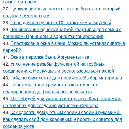
самостоятельно
37.
Циркуляционные насосы: как выбрать тот, который
подойдет именно вам
38.
План дачного участка 10 соток схемы. Круглый
39.
Зонирование однокомнатной квартиры для семьи с
ребенком. Принципы и варианты зонирования
40.
Пластиковые окна в бане. Можно ли устанавливать в
парной?
41.
Окно в парилке бани. Аргументы «за»
42.
Уплотнение резьбы фум-лентой на трубных
соединениях. Не лучше ли воспользоваться паклей
43.
Гайд по фум-ленте для новичков. Выбор материала
44.
Перечень этапов ремонта в квартире: от
планирования до финального результата
45.
ТОП-6 идей для уютного интерьера. Как сэкономить
на товарах для создания уютного интерьера
46.
Как сделать дом уютным своими своими рукамими..
Как сделать свой дом красивым: 9 простых советов для
создания уюта