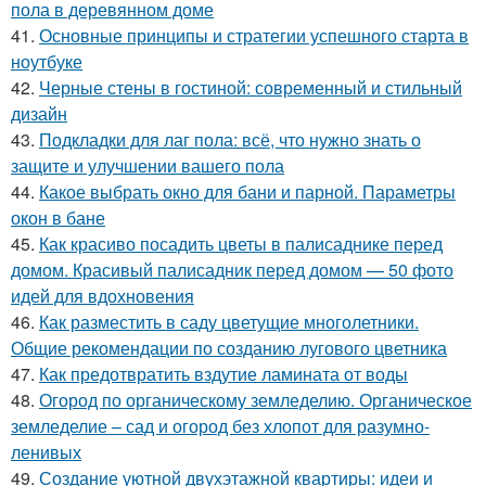
пола в деревянном доме
41.
Основные принципы и стратегии успешного старта в
ноутбуке
42.
Черные стены в гостиной: современный и стильный
дизайн
43.
Подкладки для лаг пола: всё, что нужно знать о
защите и улучшении вашего пола
44.
Какое выбрать окно для бани и парной. Параметры
окон в бане
45.
Как красиво посадить цветы в палисаднике перед
домом. Красивый палисадник перед домом — 50 фото
идей для вдохновения
46.
Как разместить в саду цветущие многолетники.
Общие рекомендации по созданию лугового цветника
47.
Как предотвратить вздутие ламината от воды
48.
Огород по органическому земледелию. Органическое
земледелие – сад и огород без хлопот для разумно-
ленивых
49.
Создание уютной двухэтажной квартиры: идеи и