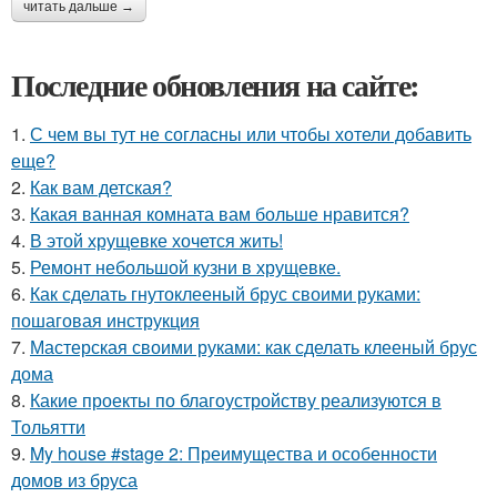
читать дальше →
Последние обновления на сайте:
1.
С чем вы тут не согласны или чтобы хотели добавить
еще?
2.
Как вам детская?
3.
Какая ванная комната вам больше нравится?
4.
В этой хрущевке хочется жить!
5.
Ремонт небольшой кузни в хрущевке.
6.
Как сделать гнутоклееный брус своими руками:
пошаговая инструкция
7.
Мастерская своими руками: как сделать клееный брус
дома
8.
Какие проекты по благоустройству реализуются в
Тольятти
9.
My house #stage 2: Преимущества и особенности
домов из бруса