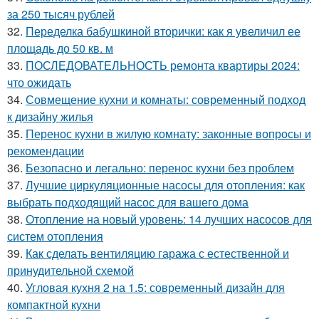
за 250 тысяч рублей
32.
Переделка бабушкиной вторички: как я увеличил ее
площадь до 50 кв. м
33.
ПОСЛЕДОВАТЕЛЬНОСТЬ ремонта квартиры 2024:
что ожидать
34.
Совмещение кухни и комнаты: современный подход
к дизайну жилья
35.
Перенос кухни в жилую комнату: законные вопросы и
рекомендации
36.
Безопасно и легально: перенос кухни без проблем
37.
Лучшие циркуляционные насосы для отопления: как
выбрать подходящий насос для вашего дома
38.
Отопление на новый уровень: 14 лучших насосов для
систем отопления
39.
Как сделать вентиляцию гаража с естественной и
принудительной схемой
40.
Угловая кухня 2 на 1.5: современный дизайн для
компактной кухни