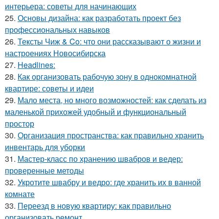
интерьера: советы для начинающих
25.
Основы дизайна: как разработать проект без
профессиональных навыков
26.
Тексты Чиж & Co: что они рассказывают о жизни и
настроениях Новосибирска
27.
Headlines:
28.
Как организовать рабочую зону в однокомнатной
квартире: советы и идеи
29.
Мало места, но много возможностей: как сделать из
маленькой прихожей удобный и функциональный
простор
30.
Организация пространства: как правильно хранить
инвентарь для уборки
31.
Мастер-класс по хранению швабров и ведер:
проверенные методы
32.
Укротите швабру и ведро: где хранить их в ванной
комнате
33.
Переезд в новую квартиру: как правильно
организовать ремонт