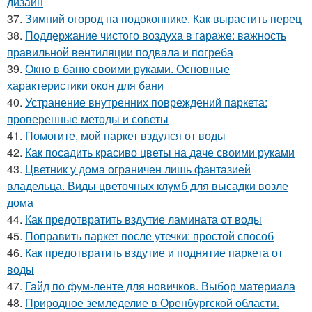
дизайн
37.
Зимний огород на подоконнике. Как вырастить перец
38.
Поддержание чистого воздуха в гараже: важность
правильной вентиляции подвала и погреба
39.
Окно в баню своими руками. Основные
характеристики окон для бани
40.
Устранение внутренних повреждений паркета:
проверенные методы и советы
41.
Помогите, мой паркет вздулся от воды
42.
Как посадить красиво цветы на даче своими руками
43.
Цветник у дома ограничен лишь фантазией
владельца. Виды цветочных клумб для высадки возле
дома
44.
Как предотвратить вздутие ламината от воды
45.
Поправить паркет после утечки: простой способ
46.
Как предотвратить вздутие и поднятие паркета от
воды
47.
Гайд по фум-ленте для новичков. Выбор материала
48.
Природное земледелие в Оренбургской области.