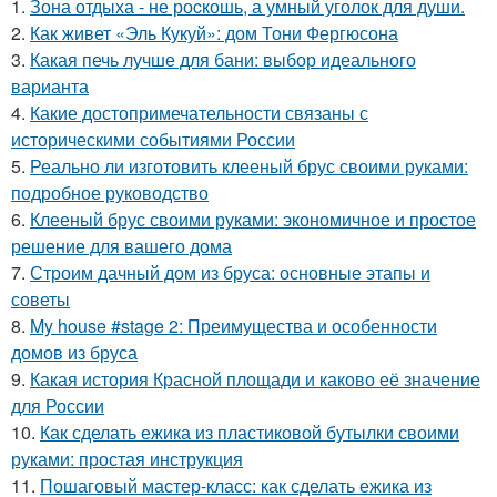
1.
Зона отдыха - не роcкошь, а умный уголок для души.
2.
Как живет «Эль Кукуй»: дом Тони Фергюсона
3.
Какая печь лучше для бани: выбор идеального
варианта
4.
Какие достопримечательности связаны с
историческими событиями России
5.
Реально ли изготовить клееный брус своими руками:
подробное руководство
6.
Клееный брус своими руками: экономичное и простое
решение для вашего дома
7.
Строим дачный дом из бруса: основные этапы и
советы
8.
My house #stage 2: Преимущества и особенности
домов из бруса
9.
Какая история Красной площади и каково её значение
для России
10.
Как сделать ежика из пластиковой бутылки своими
руками: простая инструкция
11.
Пошаговый мастер-класс: как сделать ежика из