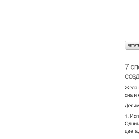
читат
7 сп
созд
Желан
сна и
Делим
1. Ис
Одним
цвета