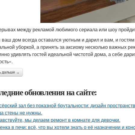
ерывах между рекламой любимого сериала или шоу пройдит
 ваш дом всегда оставался уютным и дарил и вам, и гостям 
альной уборкой, а принять за аксиому несколько важных ре
янно удивлять гостей идеальной чистотой дома, а себе дар
ость».
ь дальше →
ледние обновления на сайте:
сёрский зал без показной брутальности: дизайн пространств
да стены не нужны.
авствуйте, мы делаем ремонт в комнате для девочки.
енка в печи: всё, что вы хотели знать о её назначении и кон