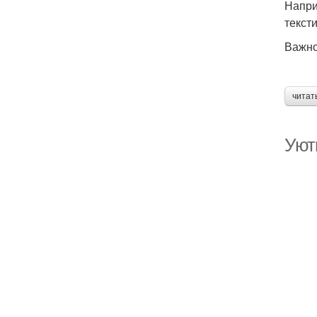
Напри
текст
Важно
читат
Уют