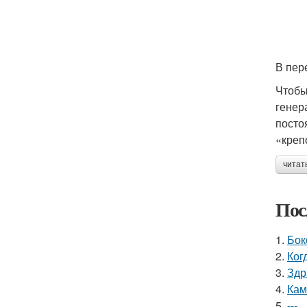
В пер
Чтобы
генер
посто
«креп
читат
Пос
1.
Бок
2.
Ког
3.
Здр
4.
Кам
5.
---