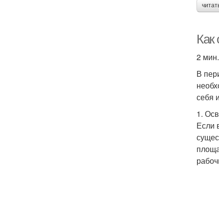
читат
Как 
2 мин
В пер
необх
себя 
1. Ос
Если 
сущес
площа
рабоч