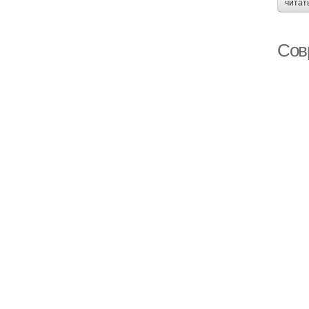
читат
Сов