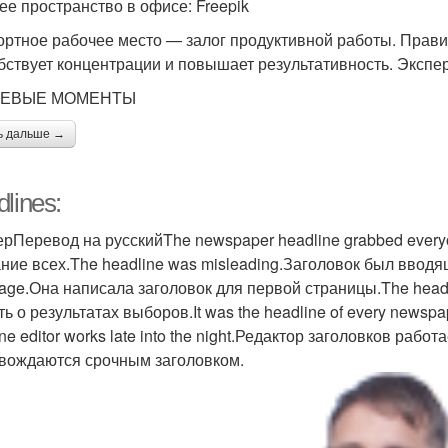
ее пространство в офисе: Freepik
ртное рабочее место — залог продуктивной работы. Прави
бствует концентрации и повышает результативность. Экспер
ЕВЫЕ МОМЕНТЫ
ь дальше →
lines:
рПеревод на русскийThe newspaper headline grabbed everyon
ние всех.The headline was misleading.Заголовок был вводящи
page.Она написала заголовок для первой страницы.The headlin
ть о результатах выборов.It was the headline of every newsp
ne editor works late into the night.Редактор заголовков раб
вождаются срочным заголовком.