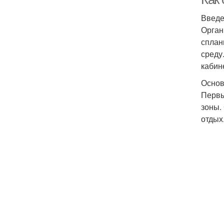
Введ
Орган
сплан
среду
кабин
Основ
Первы
зоны.
отдых