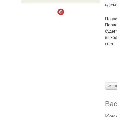
сдела
Плани
Перво
будет
выход
свет.
читат
Вас
Как 