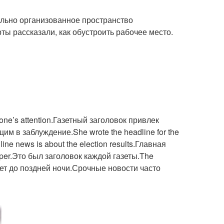
льно организованное пространство
ты рассказали, как обустроить рабочее место.
e’s attention.Газетный заголовок привлек
м в заблуждение.She wrote the headline for the
e news is about the election results.Главная
aper.Это был заголовок каждой газеты.The
отает до поздней ночи.Срочные новости часто