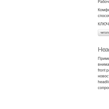
Рабоч
Комфо
спосо
КЛЮЧ
читат
Head
Приме
внима
front 
новос
headli
сопро