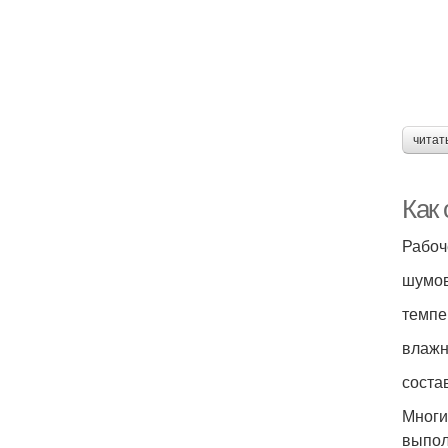
читат
Как 
Рабоч
шумо
темпе
влажн
соста
Многи
выпол