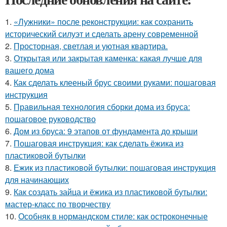
1.
«Лужники» после реконструкции: как сохранить
исторический силуэт и сделать арену современной
2.
Просторная, светлая и уютная квартира.
3.
Открытая или закрытая каменка: какая лучше для
вашего дома
4.
Как сделать клееный брус своими руками: пошаговая
инструкция
5.
Правильная технология сборки дома из бруса:
пошаговое руководство
6.
Дом из бруса: 9 этапов от фундамента до крыши
7.
Пошаговая инструкция: как сделать ёжика из
пластиковой бутылки
8.
Ежик из пластиковой бутылки: пошаговая инструкция
для начинающих
9.
Как создать зайца и ёжика из пластиковой бутылки:
мастер-класс по творчеству
10.
Особняк в нормандском стиле: как остроконечные