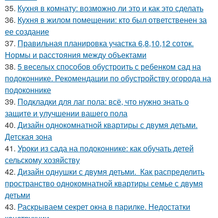
35.
Кухня в комнату: возможно ли это и как это сделать
36.
Кухня в жилом помещении: кто был ответственен за
ее создание
37.
Правильная планировка участка 6,8,10,12 соток.
Нормы и расстояния между объектами
38.
5 веселых способов обустроить с ребенком сад на
подоконнике. Рекомендации по обустройству огорода на
подоконнике
39.
Подкладки для лаг пола: всё, что нужно знать о
защите и улучшении вашего пола
40.
Дизайн однокомнатной квартиры с двумя детьми.
Детская зона
41.
Уроки из сада на подоконнике: как обучать детей
сельскому хозяйству
42.
Дизайн однушки с двумя детьми. Как распределить
пространство однокомнатной квартиры семье с двумя
детьми
43.
Раскрываем секрет окна в парилке. Недостатки