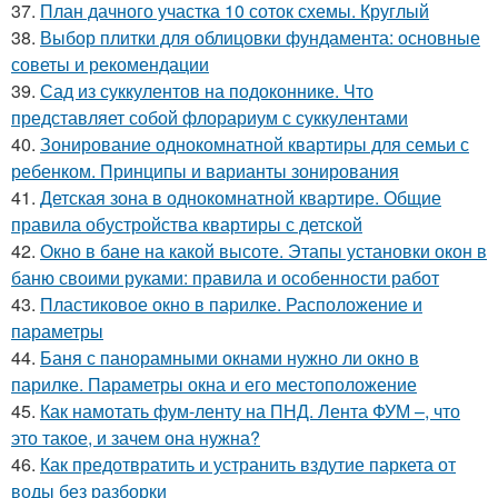
37.
План дачного участка 10 соток схемы. Круглый
38.
Выбор плитки для облицовки фундамента: основные
советы и рекомендации
39.
Сад из суккулентов на подоконнике. Что
представляет собой флорариум с суккулентами
40.
Зонирование однокомнатной квартиры для семьи с
ребенком. Принципы и варианты зонирования
41.
Детская зона в однокомнатной квартире. Общие
правила обустройства квартиры с детской
42.
Окно в бане на какой высоте. Этапы установки окон в
баню своими руками: правила и особенности работ
43.
Пластиковое окно в парилке. Расположение и
параметры
44.
Баня с панорамными окнами нужно ли окно в
парилке. Параметры окна и его местоположение
45.
Как намотать фум-ленту на ПНД. Лента ФУМ –, что
это такое, и зачем она нужна?
46.
Как предотвратить и устранить вздутие паркета от
воды без разборки