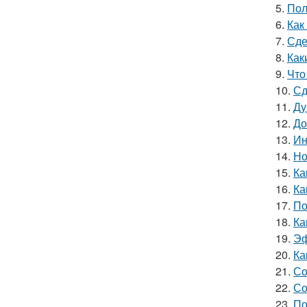
5.
Пол
6.
Как
7.
Сде
8.
Как
9.
Что
10.
Сд
11.
Ду
12.
До
13.
Ин
14.
Но
15.
Ка
16.
Ка
17.
По
18.
Ка
19.
Эф
20.
Ка
21.
Со
22.
Со
23.
По