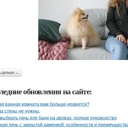
ь дальше →
ледние обновления на сайте:
ая ванная комната вам больше нравится?
да стены не нужны.
 выбрать печь для бани на дровах: полное руководство
ная печь с закрытой каменкой: особенности и преимуществ