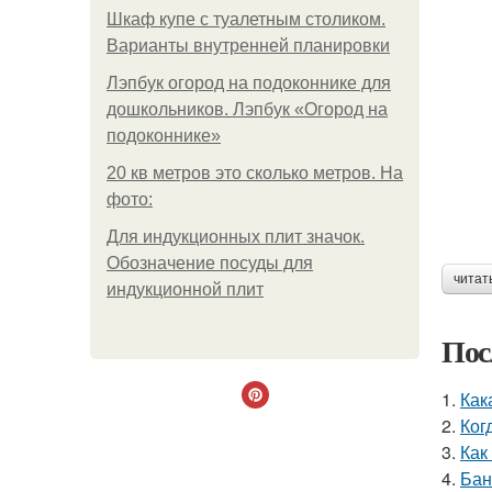
Шкаф купе с туалетным столиком.
Варианты внутренней планировки
Лэпбук огород на подоконнике для
дошкольников. Лэпбук «Огород на
подоконнике»
20 кв метров это сколько метров. На
фото:
Для индукционных плит значок.
Обозначение посуды для
читат
индукционной плит
Пос
1.
Как
2.
Ког
3.
Как
4.
Бан