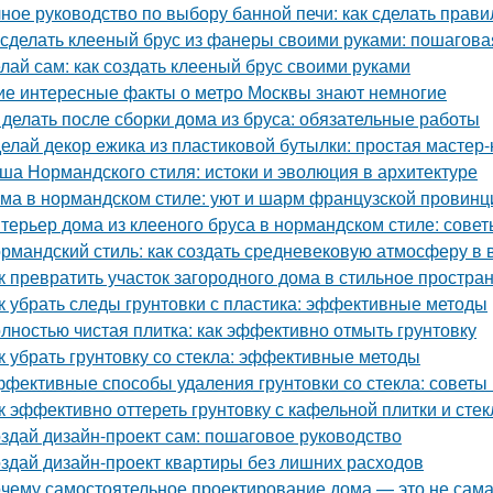
ное руководство по выбору банной печи: как сделать прав
 сделать клееный брус из фанеры своими руками: пошагова
лай сам: как создать клееный брус своими руками
ие интересные факты о метро Москвы знают немногие
 делать после сборки дома из бруса: обязательные работы
елай декор ежика из пластиковой бутылки: простая мастер-
ша Нормандского стиля: истоки и эволюция в архитектуре
ма в нормандском стиле: уют и шарм французской провинц
терьер дома из клееного бруса в нормандском стиле: сове
рмандский стиль: как создать средневековую атмосферу в
к превратить участок загородного дома в стильное простран
к убрать следы грунтовки с пластика: эффективные методы
лностью чистая плитка: как эффективно отмыть грунтовку
к убрать грунтовку со стекла: эффективные методы
фективные способы удаления грунтовки со стекла: советы
к эффективно оттереть грунтовку с кафельной плитки и сте
здай дизайн-проект сам: пошаговое руководство
здай дизайн-проект квартиры без лишних расходов
чему самостоятельное проектирование дома — это не сам