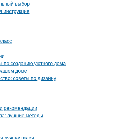
ильный выбор
я инструкция
класс
ии
ты по созданию уютного дома
 вашем доме
ство: советы по дизайну
 и рекомендации
кла: лучшие методы
ая лучшая идея