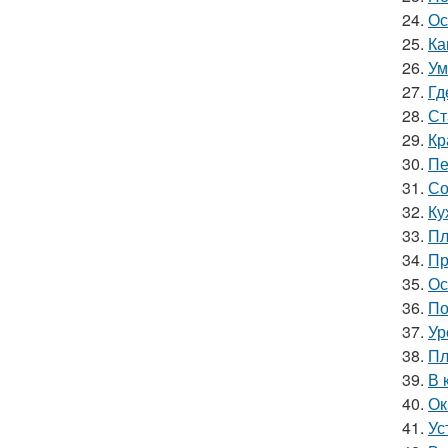
24.
Ос
25.
Ка
26.
Ум
27.
Гд
28.
Ст
29.
Кр
30.
Пе
31.
Со
32.
Ку
33.
Пл
34.
Пр
35.
Ос
36.
По
37.
Ур
38.
Пл
39.
В 
40.
Ок
41.
Ус