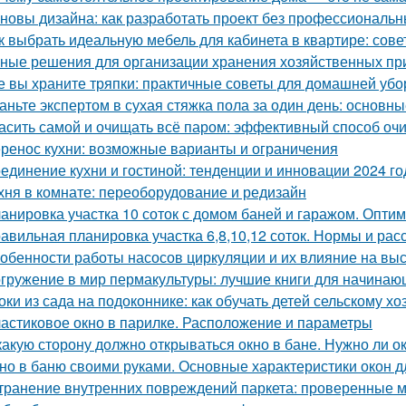
новы дизайна: как разработать проект без профессиональ
к выбрать идеальную мебель для кабинета в квартире: сов
ные решения для организации хранения хозяйственных п
е вы храните тряпки: практичные советы для домашней убо
аньте экспертом в сухая стяжка пола за один день: основ
асить самой и очищать всё паром: эффективный способ оч
ренос кухни: возможные варианты и ограничения
единение кухни и гостиной: тенденции и инновации 2024 го
хня в комнате: переоборудование и редизайн
анировка участка 10 соток с домом баней и гаражом. Опти
авильная планировка участка 6,8,10,12 соток. Нормы и ра
обенности работы насосов циркуляции и их влияние на вы
гружение в мир пермакультуры: лучшие книги для начинаю
оки из сада на подоконнике: как обучать детей сельскому хо
астиковое окно в парилке. Расположение и параметры
какую сторону должно открываться окно в бане. Нужно ли о
но в баню своими руками. Основные характеристики окон д
транение внутренних повреждений паркета: проверенные м