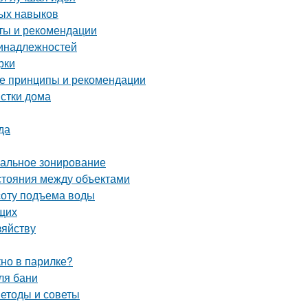
ных навыков
еты и рекомендации
ринадлежностей
рки
ные принципы и рекомендации
истки дома
да
мальное зонирование
сстояния между объектами
соту подъема воды
щих
зяйству
кно в парилке?
ля бани
етоды и советы