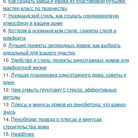
6.
Как создать зайца и ёжика из пластиковой бутылки:
мастер-класс по творчеству
7.
Нормандский стиль: как создать средневековую
атмосферу в вашем доме
8.
Коттедж в нормандском стиле: секреты стиля и
комфорта
9.
Лучшие проекты загородных домов: как выбрать
идеальный для вашего участка
10.
Удобство и стиль: проекты одноэтажных домов для
комфортной жизни
11.
Лучшая планировка одноэтажного дома: советы и
идеи
12.
Чем отмыть грунтовку с стекла: эффективные
методы
13.
Плюсы и минусы домов из пенобетона: что важно
знать
14.
Пеноблоки: правда о плюсах и минусах
строительства дома
15.
Headlines: