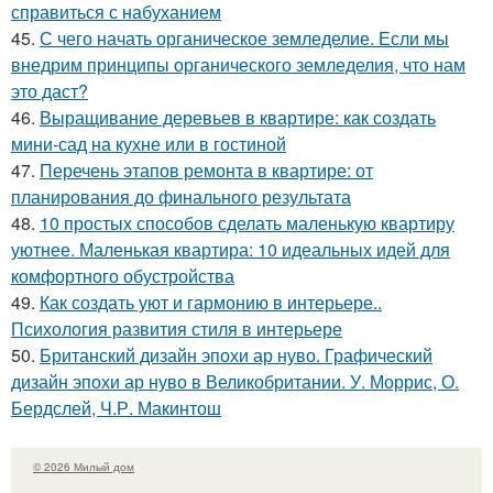
справиться с набуханием
45.
С чего начать органическое земледелие. Если мы
внедрим принципы органического земледелия, что нам
это даст?
46.
Выращивание деревьев в квартире: как создать
мини-сад на кухне или в гостиной
47.
Перечень этапов ремонта в квартире: от
планирования до финального результата
48.
10 простых способов сделать маленькую квартиру
уютнее. Маленькая квартира: 10 идеальных идей для
комфортного обустройства
49.
Как создать уют и гармонию в интерьере..
Психология развития стиля в интерьере
50.
Британский дизайн эпохи ар нуво. Графический
дизайн эпохи ар нуво в Великобритании. У. Моррис, О.
Бердслей, Ч.Р. Макинтош
© 2026 Милый дом