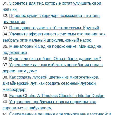
31.
5 советов для тех, которые хотят улучшить свои
навыки
32.
Перенос кухни в коридор: возможность и этапы
реализации
33.
План дачного участка 10 соток схемы. Круглый
34.
Улучшите эффективность системы отопления: как
выбрать оптимальный циркуляционный насос
35.
Миниатюрный Сад на подоконнике. Минисад на
подоконнике
36.
Нужны ли окна в бане. Окна в бане: да или нет?
37.
Укрепление лаг: как избежать прогибания пола в
деревянном доме
38.
Как создать луговой цветник из многолетников.
Дизайнерский луг: как создать сезонный луговой
миксбордер
39.
Eames Chairs: A Timeless Classic in Interior Design
40.
Устранение проблемы с новым паркетом: как
справиться с набуханием
41.
Современные решения для зонирования гостиной: 8