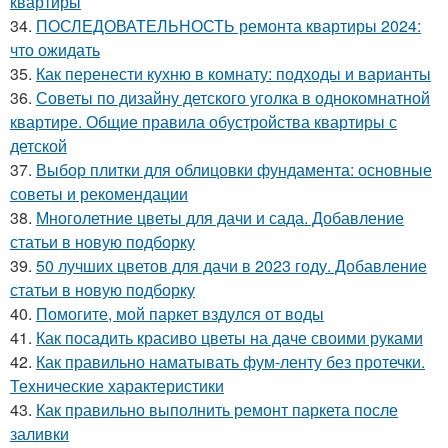
квартиры
34.
ПОСЛЕДОВАТЕЛЬНОСТЬ ремонта квартиры 2024:
что ожидать
35.
Как перенести кухню в комнату: подходы и варианты
36.
Советы по дизайну детского уголка в однокомнатной
квартире. Общие правила обустройства квартиры с
детской
37.
Выбор плитки для облицовки фундамента: основные
советы и рекомендации
38.
Многолетние цветы для дачи и сада. Добавление
статьи в новую подборку
39.
50 лучших цветов для дачи в 2023 году. Добавление
статьи в новую подборку
40.
Помогите, мой паркет вздулся от воды
41.
Как посадить красиво цветы на даче своими руками
42.
Как правильно наматывать фум-ленту без протечки.
Технические характеристики
43.
Как правильно выполнить ремонт паркета после
заливки