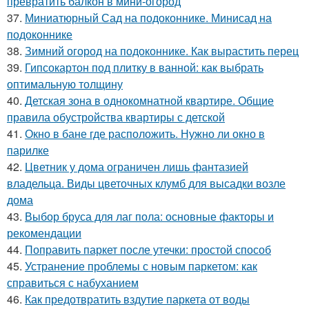
превратить балкон в мини-огород
37.
Миниатюрный Сад на подоконнике. Минисад на
подоконнике
38.
Зимний огород на подоконнике. Как вырастить перец
39.
Гипсокартон под плитку в ванной: как выбрать
оптимальную толщину
40.
Детская зона в однокомнатной квартире. Общие
правила обустройства квартиры с детской
41.
Окно в бане где расположить. Нужно ли окно в
парилке
42.
Цветник у дома ограничен лишь фантазией
владельца. Виды цветочных клумб для высадки возле
дома
43.
Выбор бруса для лаг пола: основные факторы и
рекомендации
44.
Поправить паркет после утечки: простой способ
45.
Устранение проблемы с новым паркетом: как
справиться с набуханием
46.
Как предотвратить вздутие паркета от воды