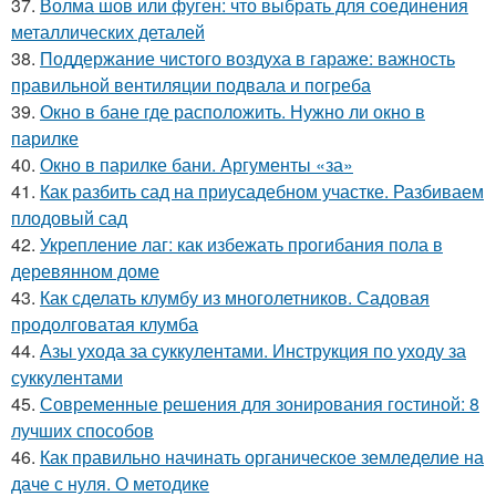
37.
Волма шов или фуген: что выбрать для соединения
металлических деталей
38.
Поддержание чистого воздуха в гараже: важность
правильной вентиляции подвала и погреба
39.
Окно в бане где расположить. Нужно ли окно в
парилке
40.
Окно в парилке бани. Аргументы «за»
41.
Как разбить сад на приусадебном участке. Разбиваем
плодовый сад
42.
Укрепление лаг: как избежать прогибания пола в
деревянном доме
43.
Как сделать клумбу из многолетников. Садовая
продолговатая клумба
44.
Азы ухода за суккулентами. Инструкция по уходу за
суккулентами
45.
Современные решения для зонирования гостиной: 8
лучших способов
46.
Как правильно начинать органическое земледелие на
даче с нуля. О методике