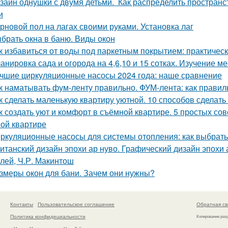
зайн однушки с двумя детьми. Как распределить пространс
и
рновой пол на лагах своими руками. Установка лаг
брать окна в баню. Виды окон
к избавиться от воды под паркетным покрытием: практичес
анировка сада и огорода на 4,6,10 и 15 сотках. Изучение м
чшие циркуляционные насосы 2024 года: наше сравнение
к наматывать фум-ленту правильно. ФУМ-лента: как прави
к сделать маленькую квартиру уютной. 10 способов сделат
к создать уют и комфорт в съёмной квартире. 5 простых со
ой квартире
ркуляционные насосы для системы отопления: как выбрат
итанский дизайн эпохи ар нуво. Графический дизайн эпохи а
лей, Ч.Р. Макинтош
змеры окон для бани. Зачем они нужны?
Контакты
Пользовательское соглашение
Обратная св
Политика конфидециальности
Копирование раз