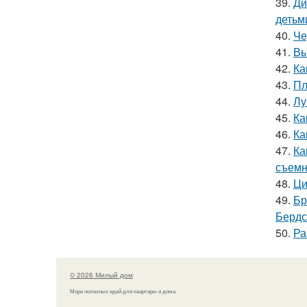
39.
Ди
детьм
40.
Че
41.
Вы
42.
Ка
43.
Пл
44.
Лу
45.
Ка
46.
Ка
47.
Ка
съемн
48.
Ци
49.
Бр
Бердс
50.
Ра
© 2026 Милый дом
Море полезных идей для квартиры и дома