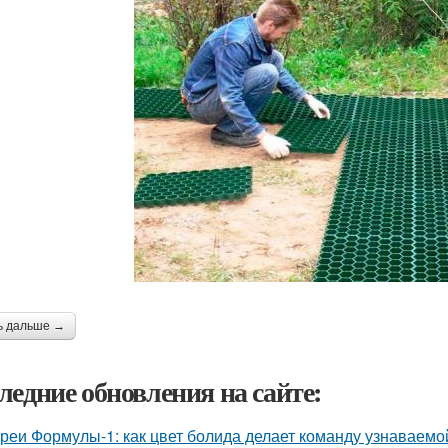
ь дальше →
ледние обновления на сайте:
реи Формулы-1: как цвет болида делает команду узнаваемой