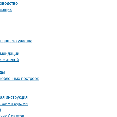
ководство
нающих
я вашего участка
комендации
х жителей
оды
ноблочных построек
вая инструкция
 своими руками
й
ских Советов