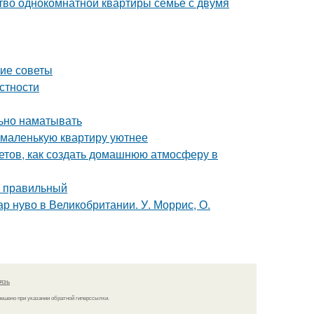
тво однокомнатной квартиры семье с двумя
кие советы
естности
льно наматывать
ь маленькую квартиру уютнее
ветов, как создать домашнюю атмосферу в
ь правильный
р нуво в Великобритании. У. Моррис, О.
язь
решено при указании обратной гиперссылки.