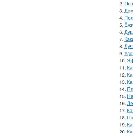
2.
Осн
3.
Дом
4.
Пол
5.
Ёжи
6.
Душ
7.
Как
8.
Луч
9.
Удо
10.
Эф
11.
Ка
12.
Ка
13.
Ка
14.
Пл
15.
Не
16.
Ле
17.
Ка
18.
По
19.
Ка
20.
Ка