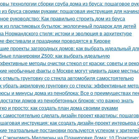
овы технологии сборки сруба дома из бруса: пошаговое ру
 из бруса своими руками: пошаговая инструкция для начи
ное руководство: Как правильно строить дом из бруса
к из пластиковых бутылок: экологичный подарок для детей
а Нормандского стиля: истоки и эволюция в архитектуре
ие фестивали и праздники проводятся в Кирове
шие проекты загородных домов: как выбрать идеальный дл
бные планировки Z500: как выбрать идеальную
фективные методы очистки стекол от краски: советы и ре
кие необычные факты о Москве могут удивить даже местны
к отмыть грунтовку со стекла автомобиля самостоятельно
к убрать акриловую грунтовку со стекла: эффективные мет
юсы и минусы дома из пеноблока: Все о преимуществах пе
достатки домов из пенобетонных блоков: что важно знать
гко и просто: как создать план дома своими руками
к самостоятельно сделать дизайн проект квартиры: пошаго
шаговая инструкция: как создать дизайн-проект интерьера
кие театральные постановки пользуются успехом у зрителе
к Сэкономить Миллионы на Планировке Дома: 10 Практиче