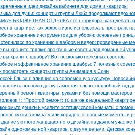
временные идеи дизайна кабинета для дома и квартиры
зыка для души: концерты группы Любэ продолжают вдохно
МАЯ БЮДЖЕТНАЯ ОТДЕЛКА стен коридора: как сделать к
мест в квартире: как эффективно использовать пространств
обное хранение инструментов для уборки: основные принц
стер-класс по хранению швабров и ведер: проверенные м
е вы храните тряпки: практичные советы для домашней убо
е вы храните швабру? Вот несколько полезных советов
обное и эффективное хранение швабры: 7 полезных совет
к посмотреть концерты группы Анимация в Сочи
ексей Глызин: влияние на современную культуру Новосиби
к уложить половую доску самостоятельно: подробный гид 
еренный ремонт квартиры: руками и без помощи мастеров
головок 1: "Простой ремонт: 10 шагов к идеальной квартире
кономьте деньги и усилите эстетику своей комнаты с помо
ренос кухни в комнату или коридор: основные моменты и 
здание уютного ландшафтного дизайна на дачном участке 1
зайн однокомнатной квартиры с двумя детьми. Детская зон