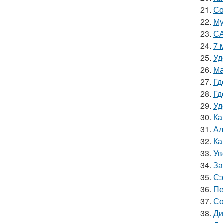
21.
Со
22.
Му
23.
СА
24.
7 
25.
Уд
26.
Ма
27.
Гд
28.
Гд
29.
Уд
30.
Ка
31.
Ал
32.
Ка
33.
Ув
34.
За
35.
Сэ
36.
Пе
37.
Со
38.
Ди