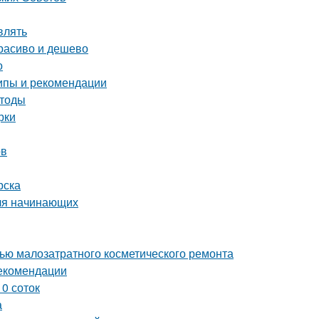
влять
расиво и дешево
о
ипы и рекомендации
етоды
рки
ов
рска
для начинающих
щью малозатратного косметического ремонта
рекомендации
0 соток
а