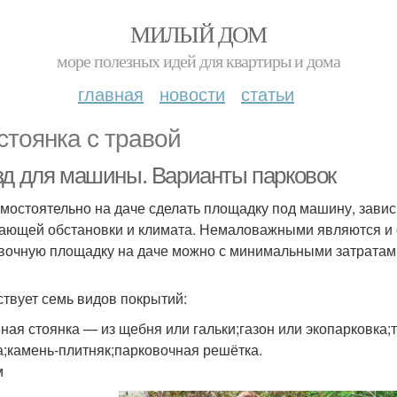
МИЛЫЙ ДОМ
море полезных идей для квартиры и дома
главная
новости
статьи
стоянка с травой
зд для машины. Варианты парковок
амостоятельно на даче сделать площадку под машину, завис
ающей обстановки и климата. Немаловажными являются и
вочную площадку на даче можно с минимальными затратам
твует семь видов покрытий:
ная стоянка — из щебня или гальки;газон или экопарковка;
а;камень-плитняк;парковочная решётка.
м