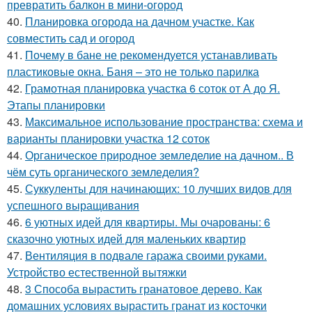
превратить балкон в мини-огород
40.
Планировка огорода на дачном участке. Как
совместить сад и огород
41.
Почему в бане не рекомендуется устанавливать
пластиковые окна. Баня – это не только парилка
42.
Грамотная планировка участка 6 соток от А до Я.
Этапы планировки
43.
Максимальное использование пространства: схема и
варианты планировки участка 12 соток
44.
Органическое природное земледелие на дачном.. В
чём суть органического земледелия?
45.
Суккуленты для начинающих: 10 лучших видов для
успешного выращивания
46.
6 уютных идей для квартиры. Мы очарованы: 6
сказочно уютных идей для маленьких квартир
47.
Вентиляция в подвале гаража своими руками.
Устройство естественной вытяжки
48.
3 Способа вырастить гранатовое дерево. Как
домашних условиях вырастить гранат из косточки