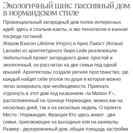
Экологичный шик: пассивный дом
Активный дом
в нормандском стиле
Провинциальный загородный дом полон интересных
идей: здесь и спальни-каюты, и эко-технологии и ванная
посреди гостиной
Жером Вэнсон (Jérôme Vinçon) и Арно Лакост (Arnaud
Lacoste) из архитектурного бюро Lode реализовали
любопытный проект загородного дома: простой и
экологичный, он рассчитан на две семьи под одной
крышей. Архитекторы создали уютное пространство, где
каждый найдет себе уголок по душе и которое можно
легко зонировать при необходимости. Приехать
отдохнуть в этот дом под названием «la Maison F»,
расположенный на границе Нормандии, можно как на
несколько дней, так и на несколько недель. О проекте
Место : Нормандия, Франция Кто здесь живет : две
семьи, приезжающие на выходные или на каникулы
Размер : двухуровневый дом, общая площадь застройки