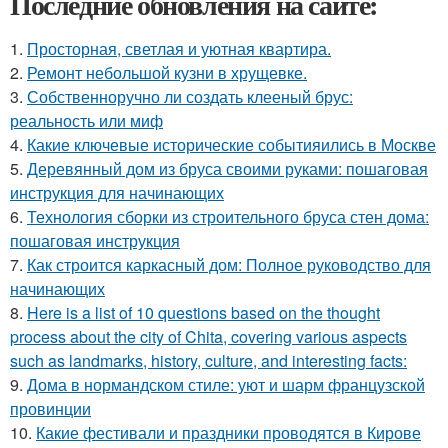
Последние обновления на сайте:
1.
Просторная, светлая и уютная квартира.
2.
Ремонт небольшой кузни в хрущевке.
3.
Собственноручно ли создать клееный брус:
реальность или миф
4.
Какие ключевые исторические событияились в Москве
5.
Деревянный дом из бруса своими руками: пошаговая
инструкция для начинающих
6.
Технология сборки из строительного бруса стен дома:
пошаговая инструкция
7.
Как строится каркасный дом: Полное руководство для
начинающих
8.
Here is a list of 10 questions based on the thought
process about the city of Chita, covering various aspects
such as landmarks, history, culture, and interesting facts:
9.
Дома в нормандском стиле: уют и шарм французской
провинции
10.
Какие фестивали и праздники проводятся в Кирове