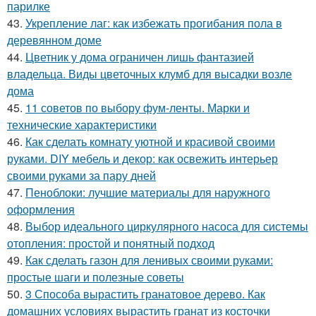
парилке
43.
Укрепление лаг: как избежать прогибания пола в
деревянном доме
44.
Цветник у дома ограничен лишь фантазией
владельца. Виды цветочных клумб для высадки возле
дома
45.
11 советов по выбору фум-ленты. Марки и
технические характеристики
46.
Как сделать комнату уютной и красивой своими
руками. DIY мебель и декор: как освежить интерьер
своими руками за пару дней
47.
Пеноблоки: лучшие материалы для наружного
оформления
48.
Выбор идеального циркулярного насоса для системы
отопления: простой и понятный подход
49.
Как сделать газон для ленивых своими руками:
простые шаги и полезные советы
50.
3 Способа вырастить гранатовое дерево. Как
домашних условиях вырастить гранат из косточки